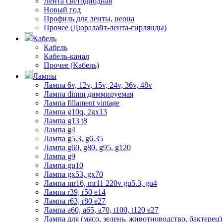
Лента светодиодная
Новый год
Профиль для ленты, неона
Прочее (Дюралайт-лента-гирлянды)
Кабель
Кабель
Кабель-канал
Прочее (Кабель)
Лампы
Лампа 6v, 12v, 15v, 24v, 36v, 48v
Лампа dimm диммируемая
Лампа fillament vintage
Лампа g10q, 2gx13
Лампа g13 t8
Лампа g4
Лампа g5.3, g6.35
Лампа g60, g80, g95, g120
Лампа g9
Лампа gu10
Лампа gx53, gx70
Лампа mr16, mr11 220v gu5.3, gu4
Лампа r39, r50 е14
Лампа r63, r80 е27
Лампа а60, а65, а70, t100, t120 е27
Лампа для (мясо, зелень, животноводство, бактерец)