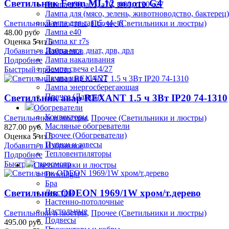
Светильник Feron ML12 золото G4
Лампа а60, а65, а70, t100, t120 е27
Лампа для (мясо, зелень, животноводство, бактерец)
Лампа для сав t5, t4, t8
Светильники и люстры
,
Прочее (Светильники и люстры)
Лампа е40
48.00
руб.
Лампа кг r7s
Оценка
5
из 5
Лампа мгл, днат, дрв, дрл
Добавить в Избранное
Лампа накаливания
Подробнее
Лампа свеча е14/27
Быстрый просмотр
Лампа шар е14/27
Лампа энергосберегающая
Прочее (Лампы)
Светильник авар REXANT 1.5 ч 3Вт IP20 74-1310
Обогреватели
Конвекторы
Светильники и люстры
,
Прочее (Светильники и люстры)
Масляные обогреватели
827.00
руб.
Прочее (Обогреватели)
Оценка
5
из 5
Пушки и завесы
Добавить в Избранное
Тепловентиляторы
Подробнее
Быстрый просмотр
Светильники и люстры
Downlight
Бра
Светильник ODEON 1969/1W хром/т.дерево
Люстры
Настенно-потолочные
Настольные
Светильники и люстры
,
Прочее (Светильники и люстры)
Подвесы
495.00
руб.