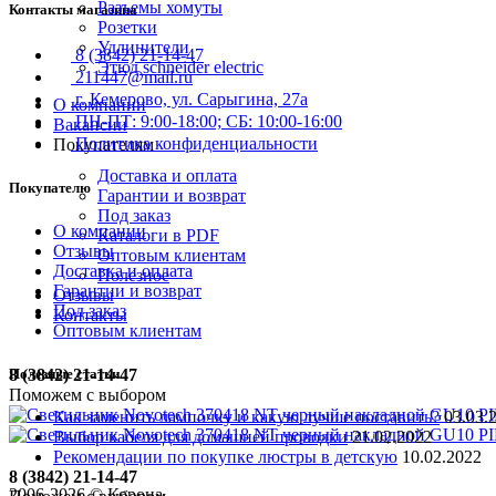
Разъемы хомуты
Контакты магазина
Розетки
Удлинители
8 (3842) 21-14-47
Этюд schneider electric
211447@mail.ru
г. Кемерово, ул. Сарыгина, 27а
О компании
ПН-ПТ: 9:00-18:00; СБ: 10:00-16:00
Вакансии
Политика конфиденциальности
Покупателям
Доставка и оплата
Покупателю
Гарантии и возврат
Под заказ
О компании
Каталоги в PDF
Отзывы
Оптовым клиентам
Доставка и оплата
Полезное
Гарантии и возврат
Отзывы
Под заказ
Контакты
Оптовым клиентам
Полезные статьи
8 (3842) 21-14-47
Поможем с выбором
Как заменить лампочку и какую лучше поставить?
03.03.
Выбор кабеля для домашней проводки
21.02.2022
Рекомендации по покупке люстры в детскую
10.02.2022
8 (3842) 21-14-47
2006-
2026
© Корона,