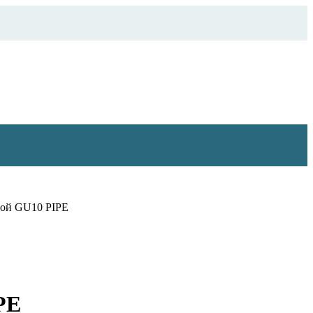
ной GU10 PIPE
PE