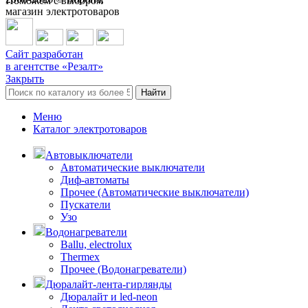
Поможем с выбором
магазин электротоваров
Сайт разработан
в агентстве «Резалт»
Закрыть
Найти
Меню
Каталог электротоваров
Автовыключатели
Автоматические выключатели
Диф-автоматы
Прочее (Автоматические выключатели)
Пускатели
Узо
Водонагреватели
Ballu, electrolux
Thermex
Прочее (Водонагреватели)
Дюралайт-лента-гирлянды
Дюралайт и led-neon