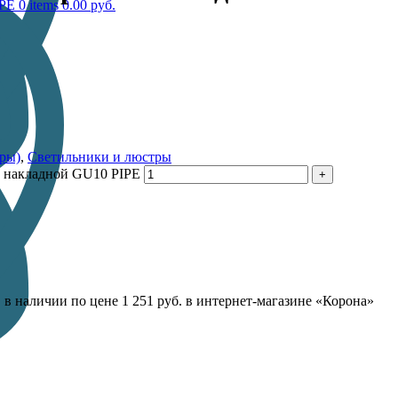
0
items
0.00
руб.
ры)
,
Светильники и люстры
й накладной GU10 PIPE
 наличии по цене 1 251 руб. в интернет-магазине «Корона»