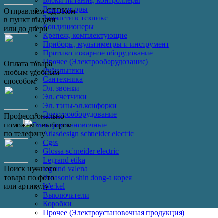
Блоки питания, контроллеры
Вентиляторы
Отправляем СДЭКом
Запчасти к технике
в пункт выдачи
Кондиционеры
или до двери
Крепеж, комплектующие
Приборы, мультиметры и инструмент
Противопожарное оборудование
Прочее (Электрооборудование)
Оплата товара
Рубильники
любым удобным
Сантехника
способом
Эл. звонки
Эл. счетчики
Эл. тэны-эл.конфорки
Электрооборудование
Профессионально
Электроустановочные
поможем с выбором
Atlasdesign schneider electric
по телефону
Cgss
Glossa schneider electric
Legrand etika
legrand valena
Поиск нужного
Panasonic shin dong-a корея
товара по фото
Werkel
или артикулу
Выключатели
Коробки
Прочее (Электроустановочная продукция)