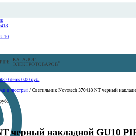
КАТАЛОГ
ЭЛЕКТРОТОВАРОВ
0
items
0.00
руб.
ки и люстры)
/
Светильник Novotech 370418 NT черный наклад
руб.
 NT черный накладной GU10 PI