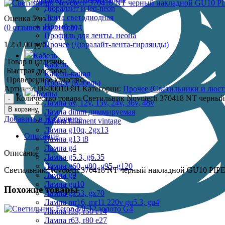
Дюралайт и led-neon
Лента светодиодная
Оценка
5
из 5
Новый год
(
0
отзывов клиентов)
Профиль для ленты, неона
1 251.00
руб.
Прочее (Дюралайт-лента-гирлянды)
Кабель
Товар в наличии
Кабель
Быстрая доставка
Кабель-канал
Проверенное качество
Прочее (Кабель)
Артикул:
00-00010391
Категории:
Прочее (Светильники и люст
Лампы
Количество товара Светильник Novotech 370418 NT черны
Лампа 6v, 12v, 15v, 24v, 36v, 48v
В корзину
Лампа dimm диммируемая
Добавить в Избранное
Лампа fillament vintage
Лампа g10q, 2gx13
Описание
Лампа g13 t8
Лампа g4
Описание
Лампа g5.3, g6.35
Лампа g60, g80, g95, g120
Светильник Novotech 370418 NT черный накладной GU10 PIPE в
Лампа g9
Лампа gu10
Похожие товары
Лампа gx53, gx70
Лампа mr16, mr11 220v gu5.3, gu4
Лампа r39, r50 е14
Лампа r63, r80 е27