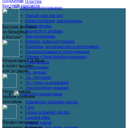
Подробнее
Пластик
Быстрый просмотр
Электрооборудование
Умный дом hite pro
Блоки питания, контроллеры
Вентиляторы
Быстрая доставка
Запчасти к технике
по Кемерово
Кондиционеры
и России
Крепеж, комплектующие
Приборы, мультиметры и инструмент
Противопожарное оборудование
Прочее (Электрооборудование)
Отправляем СДЭКом
Рубильники
в пункт выдачи
Сантехника
или до двери
Эл. звонки
Эл. счетчики
Эл. тэны-эл.конфорки
Электрооборудование
Оплата товара
Электроустановочные
любым удобным
способом
Atlasdesign schneider electric
Cgss
Glossa schneider electric
Legrand etika
Профессионально
legrand valena
поможем с выбором
Panasonic shin dong-a корея