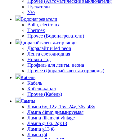
Прочее (Автоматические выключатели)
Пускатели
Узо
Водонагреватели
Ballu, electrolux
Thermex
Прочее (Водонагреватели)
Дюралайт-лента-гирлянды
Дюралайт и led-neon
Лента светодиодная
Новый год
Профиль для ленты, неона
Прочее (Дюралайт-лента-гирлянды)
Кабель
Кабель
Кабель-канал
Прочее (Кабель)
Лампы
Лампа 6v, 12v, 15v, 24v, 36v, 48v
Лампа dimm диммируемая
Лампа fillament vintage
Лампа g10q, 2gx13
Лампа g13 t8
Лампа g4