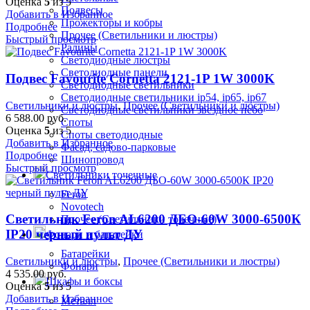
Оценка
5
из 5
Подвесы
Добавить в Избранное
Прожекторы и кобры
Подробнее
Прочее (Светильники и люстры)
Быстрый просмотр
Ралины
Светодиодные люстры
Светодиодные панели
Подвес Favourite Cornetta 2121-1P 1W 3000K
Светодиодные светильники
Светодиодные светильники ip54, ip65, ip67
Светильники и люстры
,
Прочее (Светильники и люстры)
Светодиодные светильники звездное небо
6 588.00
руб.
Споты
Оценка
5
из 5
Споты светодиодные
Добавить в Избранное
Фасад, садово-парковые
Подробнее
Шинопровод
Быстрый просмотр
Светильники точечные
Feron
Novotech
Светильник Feron AL6200 ДБО-60W 3000-6500К
Прочее (Светильники точечные)
IP20 черный пульт ДУ
Фонари и батарейки
Батарейки
Светильники и люстры
,
Прочее (Светильники и люстры)
Фонари
4 535.00
руб.
Шкафы и боксы
Оценка
5
из 5
Добавить в Избранное
Металл