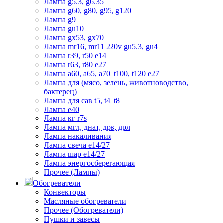
Лампа g5.3, g6.35
Лампа g60, g80, g95, g120
Лампа g9
Лампа gu10
Лампа gx53, gx70
Лампа mr16, mr11 220v gu5.3, gu4
Лампа r39, r50 е14
Лампа r63, r80 е27
Лампа а60, а65, а70, t100, t120 е27
Лампа для (мясо, зелень, животноводство,
бактерец)
Лампа для сав t5, t4, t8
Лампа е40
Лампа кг r7s
Лампа мгл, днат, дрв, дрл
Лампа накаливания
Лампа свеча е14/27
Лампа шар е14/27
Лампа энергосберегающая
Прочее (Лампы)
Обогреватели
Конвекторы
Масляные обогреватели
Прочее (Обогреватели)
Пушки и завесы