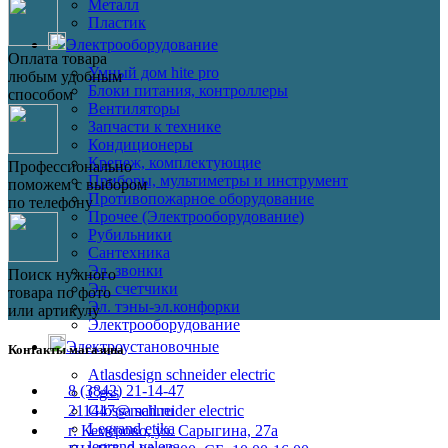
Металл
Пластик
Электрооборудование
Оплата товара
Умный дом hite pro
любым удобным
Блоки питания, контроллеры
способом
Вентиляторы
Запчасти к технике
Кондиционеры
Крепеж, комплектующие
Профессионально
Приборы, мультиметры и инструмент
поможем с выбором
Противопожарное оборудование
по телефону
Прочее (Электрооборудование)
Рубильники
Сантехника
Эл. звонки
Поиск нужного
Эл. счетчики
товара по фото
Эл. тэны-эл.конфорки
или артикулу
Электрооборудование
Электроустановочные
Контакты магазина
Atlasdesign schneider electric
8 (3842) 21-14-47
Cgss
Glossa schneider electric
211447@mail.ru
Legrand etika
г. Кемерово, ул. Сарыгина, 27а
legrand valena