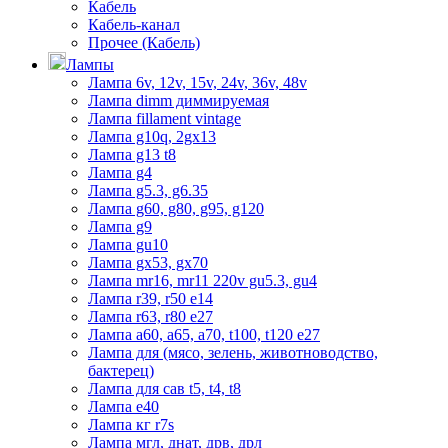
Кабель
Кабель-канал
Прочее (Кабель)
Лампы
Лампа 6v, 12v, 15v, 24v, 36v, 48v
Лампа dimm диммируемая
Лампа fillament vintage
Лампа g10q, 2gx13
Лампа g13 t8
Лампа g4
Лампа g5.3, g6.35
Лампа g60, g80, g95, g120
Лампа g9
Лампа gu10
Лампа gx53, gx70
Лампа mr16, mr11 220v gu5.3, gu4
Лампа r39, r50 е14
Лампа r63, r80 е27
Лампа а60, а65, а70, t100, t120 е27
Лампа для (мясо, зелень, животноводство,
бактерец)
Лампа для сав t5, t4, t8
Лампа е40
Лампа кг r7s
Лампа мгл, днат, дрв, дрл