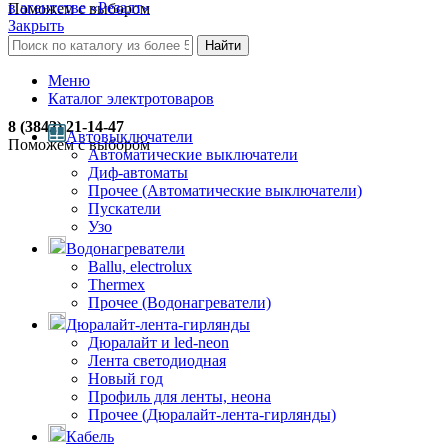
в агентстве «Резалт»
Поможем с выбором
Закрыть
Найти
Меню
Каталог электротоваров
8 (3842) 21-14-47
Автовыключатели
Поможем с выбором
Автоматические выключатели
Диф-автоматы
Прочее (Автоматические выключатели)
Пускатели
Узо
Водонагреватели
Ballu, electrolux
Thermex
Прочее (Водонагреватели)
Дюралайт-лента-гирлянды
Дюралайт и led-neon
Лента светодиодная
Новый год
Профиль для ленты, неона
Прочее (Дюралайт-лента-гирлянды)
Кабель