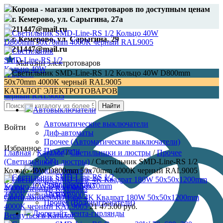
Корона - магазин электротоваров по доступным ценам
г. Кемерово, ул. Сарыгина, 27а
211447@mail.ru
г. Кемерово, ул. Сарыгина, 29
211447@mail.ru
Магазин электротоваров
8 (3842) 21-14-47
КАТАЛОГ ЭЛЕКТРОТОВАРОВ
Найти
Автовыключатели
Автоматические выключатели
Войти
Диф-автоматы
Прочее (Автоматические выключатели)
Избранное
Пускатели
Главная
/
Каталог
/
Светильники и люстры
/
Прочее
Узо
(Светильники и люстры)
/
Светильник SMD-Line-RS 1/2
Кольцо 40W D800mm 50х70mm 4000К черный RAL9005
Водонагреватели
Ballu, electrolux
Thermex
Светильник SMD-Line-4K Квадрат 180W 50х50х1200mm
Прочее (Водонагреватели)
4000К черный RAL9005
21 475.00
руб.
Дюралайт-лента-гирлянды
Вернуться в Каталог