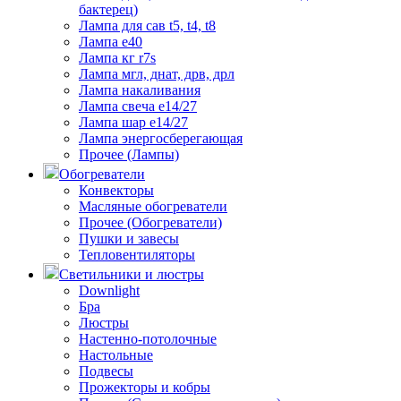
бактерец)
Лампа для сав t5, t4, t8
Лампа е40
Лампа кг r7s
Лампа мгл, днат, дрв, дрл
Лампа накаливания
Лампа свеча е14/27
Лампа шар е14/27
Лампа энергосберегающая
Прочее (Лампы)
Обогреватели
Конвекторы
Масляные обогреватели
Прочее (Обогреватели)
Пушки и завесы
Тепловентиляторы
Светильники и люстры
Downlight
Бра
Люстры
Настенно-потолочные
Настольные
Подвесы
Прожекторы и кобры