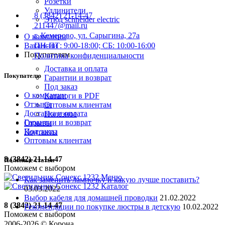
Розетки
Удлинители
8 (3842) 21-14-47
Этюд schneider electric
211447@mail.ru
г. Кемерово, ул. Сарыгина, 27а
О компании
Вакансии
ПН-ПТ: 9:00-18:00; СБ: 10:00-16:00
Покупателям
Политика конфиденциальности
Доставка и оплата
Покупателю
Гарантии и возврат
Под заказ
О компании
Каталоги в PDF
Отзывы
Оптовым клиентам
Доставка и оплата
Полезное
Гарантии и возврат
Отзывы
Под заказ
Контакты
Оптовым клиентам
8 (3842) 21-14-47
Полезные статьи
Поможем с выбором
Меню
Как заменить лампочку и какую лучше поставить?
Каталог
03.03.2022
Выбор кабеля для домашней проводки
21.02.2022
8 (3842) 21-14-47
Рекомендации по покупке люстры в детскую
10.02.2022
Поможем с выбором
2006-
2026
© Корона,