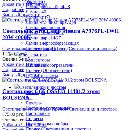
бактерец)
Добавить в Избранное
Лампа для сав t5, t4, t8
Подробнее
Лампа е40
Быстрый просмотр
Лампа кг r7s
Лампа мгл, днат, дрв, дрл
Лампа накаливания
Светильник Arte Lamp Mesura A7976PL-1WH
Лампа свеча е14/27
20W 4000K
Лампа шар е14/27
Лампа энергосберегающая
Прочее (Лампы)
Светильники и люстры
,
Прочее (Светильники и люстры)
1 134.00
руб.
Обогреватели
Оценка
5
из 5
Конвекторы
Добавить в Избранное
Масляные обогреватели
Подробнее
Прочее (Обогреватели)
Быстрый просмотр
Пушки и завесы
Тепловентиляторы
Светильники и люстры
Светильник COLOSSEO 11401/2 хром
Downlight
BOLSENA
Бра
Люстры
Настенно-потолочные
Светильники и люстры
,
Прочее (Светильники и люстры)
Настольные
875.00
руб.
Подвесы
Оценка
5
из 5
Прожекторы и кобры
Добавить в Избранное
Прочее (Светильники и люстры)
Подробнее