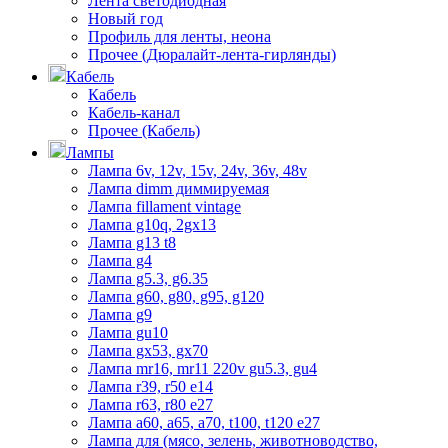
Лента светодиодная
Новый год
Профиль для ленты, неона
Прочее (Дюралайт-лента-гирлянды)
Кабель
Кабель
Кабель-канал
Прочее (Кабель)
Лампы
Лампа 6v, 12v, 15v, 24v, 36v, 48v
Лампа dimm диммируемая
Лампа fillament vintage
Лампа g10q, 2gx13
Лампа g13 t8
Лампа g4
Лампа g5.3, g6.35
Лампа g60, g80, g95, g120
Лампа g9
Лампа gu10
Лампа gx53, gx70
Лампа mr16, mr11 220v gu5.3, gu4
Лампа r39, r50 е14
Лампа r63, r80 е27
Лампа а60, а65, а70, t100, t120 е27
Лампа для (мясо, зелень, животноводство,