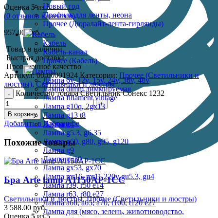
Новый год
Оценка
5
из 5
Профиль для ленты, неона
(
0
отзывов клиентов)
Прочее (Дюралайт-лента-гирлянды)
957.00
руб.
Кабель
Кабель
Товар в наличии
Кабель-канал
Быстрая доставка
Прочее (Кабель)
Проверенное качество
Лампы
Артикул:
00-00001924
Категории:
Прочее (Светильники и
Лампа 6v, 12v, 15v, 24v, 36v, 48v
люстры)
,
Светильники и люстры
Лампа dimm диммируемая
Количество товара Светильник Сонекс 1232
Лампа fillament vintage
Лампа g10q, 2gx13
В корзину
Лампа g13 t8
Добавить в Избранное
Лампа g4
Лампа g5.3, g6.35
Похожие товары
Лампа g60, g80, g95, g120
Лампа g9
Лампа gu10
Лампа gx53, gx70
Лампа mr16, mr11 220v gu5.3, gu4
Бра Arte lamp A1150AP-1CC
Лампа r39, r50 е14
Лампа r63, r80 е27
Светильники и люстры
,
Прочее (Светильники и люстры)
Лампа а60, а65, а70, t100, t120 е27
3 588.00
руб.
Лампа для (мясо, зелень, животноводство,
Оценка
5
из 5