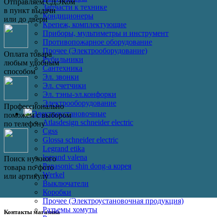
Отправляем СДЭКом
Запчасти к технике
в пункт выдачи
Кондиционеры
или до двери
Крепеж, комплектующие
Приборы, мультиметры и инструмент
Противопожарное оборудование
Прочее (Электрооборудование)
Оплата товара
Рубильники
любым удобным
Сантехника
способом
Эл. звонки
Эл. счетчики
Эл. тэны-эл.конфорки
Электрооборудование
Профессионально
Электроустановочные
поможем с выбором
Atlasdesign schneider electric
по телефону
Cgss
Glossa schneider electric
Legrand etika
legrand valena
Поиск нужного
Panasonic shin dong-a корея
товара по фото
Werkel
или артикулу
Выключатели
Коробки
Прочее (Электроустановочная продукция)
Разъемы хомуты
Контакты магазина