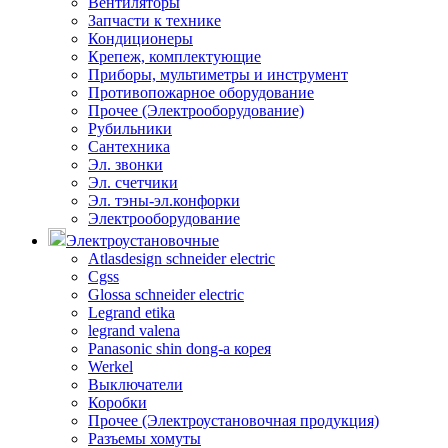
Вентиляторы
Запчасти к технике
Кондиционеры
Крепеж, комплектующие
Приборы, мультиметры и инструмент
Противопожарное оборудование
Прочее (Электрооборудование)
Рубильники
Сантехника
Эл. звонки
Эл. счетчики
Эл. тэны-эл.конфорки
Электрооборудование
Электроустановочные
Atlasdesign schneider electric
Cgss
Glossa schneider electric
Legrand etika
legrand valena
Panasonic shin dong-a корея
Werkel
Выключатели
Коробки
Прочее (Электроустановочная продукция)
Разъемы хомуты