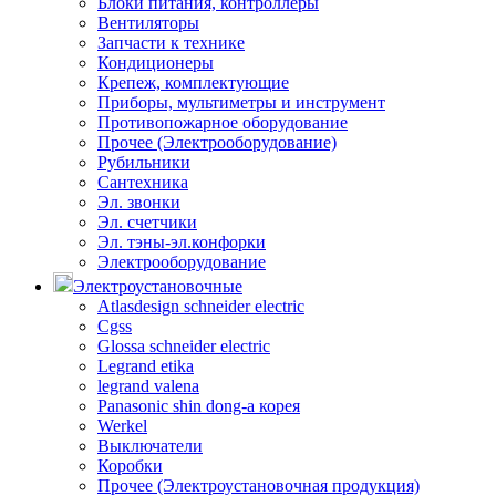
Блоки питания, контроллеры
Вентиляторы
Запчасти к технике
Кондиционеры
Крепеж, комплектующие
Приборы, мультиметры и инструмент
Противопожарное оборудование
Прочее (Электрооборудование)
Рубильники
Сантехника
Эл. звонки
Эл. счетчики
Эл. тэны-эл.конфорки
Электрооборудование
Электроустановочные
Atlasdesign schneider electric
Cgss
Glossa schneider electric
Legrand etika
legrand valena
Panasonic shin dong-a корея
Werkel
Выключатели
Коробки
Прочее (Электроустановочная продукция)