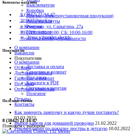
Контакты магазина
Выключатели
Коробки
8 (3842) 21-14-47
Прочее (Электроустановочная продукция)
211447@mail.ru
Разъемы хомуты
Розетки
г. Кемерово, ул. Сарыгина, 27а
Удлинители
ПН-ПТ: 9:00-18:00; СБ: 10:00-16:00
Этюд schneider electric
Политика конфиденциальности
О компании
Покупателю
Вакансии
Покупателям
О компании
Доставка и оплата
Отзывы
Гарантии и возврат
Доставка и оплата
Под заказ
Гарантии и возврат
Каталоги в PDF
Под заказ
Оптовым клиентам
Оптовым клиентам
Полезное
Отзывы
Полезные статьи
Контакты
Как заменить лампочку и какую лучше поставить?
03.03.2022
8 (3842) 21-14-47
Выбор кабеля для домашней проводки
21.02.2022
Поможем с выбором
Рекомендации по покупке люстры в детскую
10.02.2022
Меню