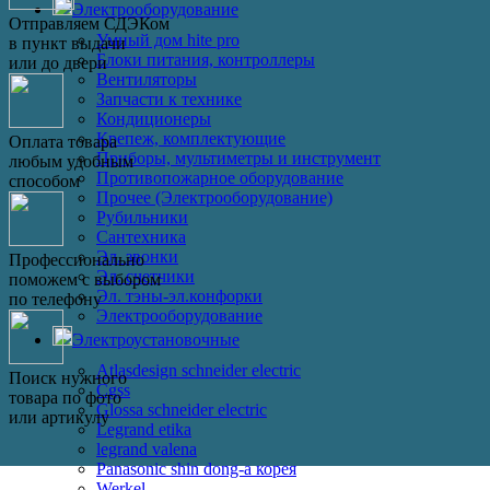
Электрооборудование
Отправляем СДЭКом
Умный дом hite pro
в пункт выдачи
Блоки питания, контроллеры
или до двери
Вентиляторы
Запчасти к технике
Кондиционеры
Крепеж, комплектующие
Оплата товара
Приборы, мультиметры и инструмент
любым удобным
Противопожарное оборудование
способом
Прочее (Электрооборудование)
Рубильники
Сантехника
Эл. звонки
Профессионально
Эл. счетчики
поможем с выбором
Эл. тэны-эл.конфорки
по телефону
Электрооборудование
Электроустановочные
Atlasdesign schneider electric
Поиск нужного
Cgss
товара по фото
Glossa schneider electric
или артикулу
Legrand etika
legrand valena
Panasonic shin dong-a корея
Werkel