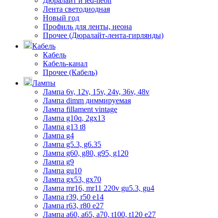
Дюралайт и led-neon
Лента светодиодная
Новый год
Профиль для ленты, неона
Прочее (Дюралайт-лента-гирлянды)
Кабель
Кабель
Кабель-канал
Прочее (Кабель)
Лампы
Лампа 6v, 12v, 15v, 24v, 36v, 48v
Лампа dimm диммируемая
Лампа fillament vintage
Лампа g10q, 2gx13
Лампа g13 t8
Лампа g4
Лампа g5.3, g6.35
Лампа g60, g80, g95, g120
Лампа g9
Лампа gu10
Лампа gx53, gx70
Лампа mr16, mr11 220v gu5.3, gu4
Лампа r39, r50 е14
Лампа r63, r80 е27
Лампа а60, а65, а70, t100, t120 е27