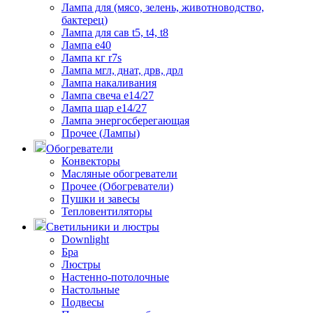
Лампа для (мясо, зелень, животноводство,
бактерец)
Лампа для сав t5, t4, t8
Лампа е40
Лампа кг r7s
Лампа мгл, днат, дрв, дрл
Лампа накаливания
Лампа свеча е14/27
Лампа шар е14/27
Лампа энергосберегающая
Прочее (Лампы)
Обогреватели
Конвекторы
Масляные обогреватели
Прочее (Обогреватели)
Пушки и завесы
Тепловентиляторы
Светильники и люстры
Downlight
Бра
Люстры
Настенно-потолочные
Настольные
Подвесы