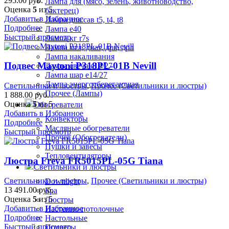
295.00
руб.
Лампа для (мясо, зелень, животноводство,
Оценка
5
из 5
бактерец)
Добавить в Избранное
Лампа для сав t5, t4, t8
Подробнее
Лампа е40
Быстрый просмотр
Лампа кг r7s
Лампа мгл, днат, дрв, дрл
Лампа накаливания
Подвес Maytoni P318PL-01B Nevill
Лампа свеча е14/27
Лампа шар е14/27
Лампа энергосберегающая
Светильники и люстры
,
Прочее (Светильники и люстры)
Прочее (Лампы)
1 888.00
руб.
Оценка
5
из 5
Обогреватели
Добавить в Избранное
Конвекторы
Подробнее
Масляные обогреватели
Быстрый просмотр
Прочее (Обогреватели)
Пушки и завесы
Тепловентиляторы
Люстра Freya FR5015PL-05G Tiana
Светильники и люстры
Светильники и люстры
,
Прочее (Светильники и люстры)
Downlight
13 491.00
руб.
Бра
Оценка
5
из 5
Люстры
Добавить в Избранное
Настенно-потолочные
Подробнее
Настольные
Быстрый просмотр
Подвесы