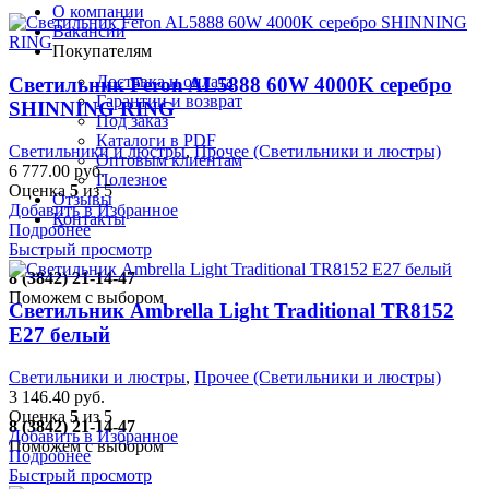
О компании
Вакансии
Покупателям
Доставка и оплата
Светильник Feron AL5888 60W 4000K серебро
Гарантии и возврат
SHINNING RING
Под заказ
Каталоги в PDF
Светильники и люстры
,
Прочее (Светильники и люстры)
Оптовым клиентам
6 777.00
руб.
Полезное
Оценка
5
из 5
Отзывы
Добавить в Избранное
Контакты
Подробнее
Быстрый просмотр
8 (3842) 21-14-47
Поможем с выбором
Светильник Ambrella Light Traditional TR8152
E27 белый
Светильники и люстры
,
Прочее (Светильники и люстры)
3 146.40
руб.
Оценка
5
из 5
8 (3842) 21-14-47
Добавить в Избранное
Поможем с выбором
Подробнее
Быстрый просмотр