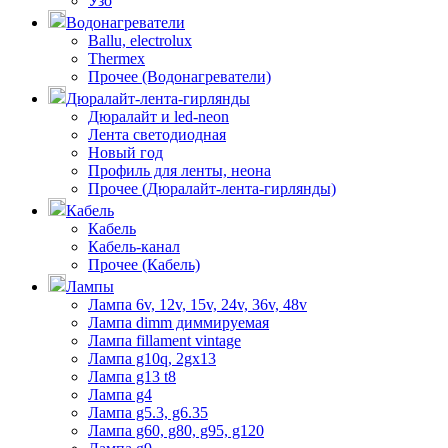
Узо
Водонагреватели
Ballu, electrolux
Thermex
Прочее (Водонагреватели)
Дюралайт-лента-гирлянды
Дюралайт и led-neon
Лента светодиодная
Новый год
Профиль для ленты, неона
Прочее (Дюралайт-лента-гирлянды)
Кабель
Кабель
Кабель-канал
Прочее (Кабель)
Лампы
Лампа 6v, 12v, 15v, 24v, 36v, 48v
Лампа dimm диммируемая
Лампа fillament vintage
Лампа g10q, 2gx13
Лампа g13 t8
Лампа g4
Лампа g5.3, g6.35
Лампа g60, g80, g95, g120