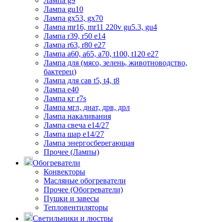
Лампа g9
Лампа gu10
Лампа gx53, gx70
Лампа mr16, mr11 220v gu5.3, gu4
Лампа r39, r50 е14
Лампа r63, r80 е27
Лампа а60, а65, а70, t100, t120 е27
Лампа для (мясо, зелень, животноводство,
бактерец)
Лампа для сав t5, t4, t8
Лампа е40
Лампа кг r7s
Лампа мгл, днат, дрв, дрл
Лампа накаливания
Лампа свеча е14/27
Лампа шар е14/27
Лампа энергосберегающая
Прочее (Лампы)
Обогреватели
Конвекторы
Масляные обогреватели
Прочее (Обогреватели)
Пушки и завесы
Тепловентиляторы
Светильники и люстры