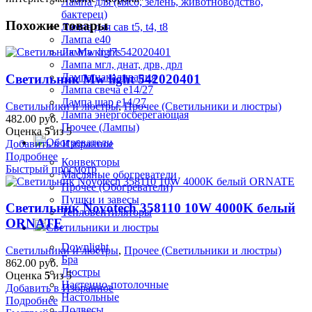
Лампа для (мясо, зелень, животноводство,
бактерец)
Похожие товары
Лампа для сав t5, t4, t8
Лампа е40
Лампа кг r7s
Лампа мгл, днат, дрв, дрл
Лампа накаливания
Светильник Mw light 542020401
Лампа свеча е14/27
Лампа шар е14/27
Светильники и люстры
,
Прочее (Светильники и люстры)
Лампа энергосберегающая
482.00
руб.
Прочее (Лампы)
Оценка
5
из 5
Обогреватели
Добавить в Избранное
Подробнее
Конвекторы
Быстрый просмотр
Масляные обогреватели
Прочее (Обогреватели)
Пушки и завесы
Светильник Novotech 358110 10W 4000K белый
Тепловентиляторы
ORNATE
Светильники и люстры
Downlight
Светильники и люстры
,
Прочее (Светильники и люстры)
Бра
862.00
руб.
Люстры
Оценка
5
из 5
Настенно-потолочные
Добавить в Избранное
Настольные
Подробнее
Подвесы