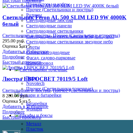
Быстрый просмотр
Прожекторы и кобры
Прочее (Светильники и люстры)
Ралины
Светильник Feron AL 500 SLIM LED 9W 4000K
Светодиодные люстры
белый
Светодиодные панели
Светодиодные светильники
Светильники и люстры
,
Прочее (Светильники и люстры)
Светодиодные светильники ip54, ip65, ip67
295.00
руб.
Светодиодные светильники звездное небо
Оценка
5
из 5
Споты
Добавить в Избранное
Споты светодиодные
Подробнее
Фасад, садово-парковые
Быстрый просмотр
Шинопровод
Светильники точечные
Feron
Люстра ЕВРОСВЕТ 70119/5 Loft
Novotech
Прочее (Светильники точечные)
Светильники и люстры
,
Прочее (Светильники и люстры)
Фонари и батарейки
8 280.00
руб.
Оценка
5
из 5
Батарейки
Добавить в Избранное
Фонари
Подробнее
Шкафы и боксы
Быстрый просмотр
Металл
Пластик