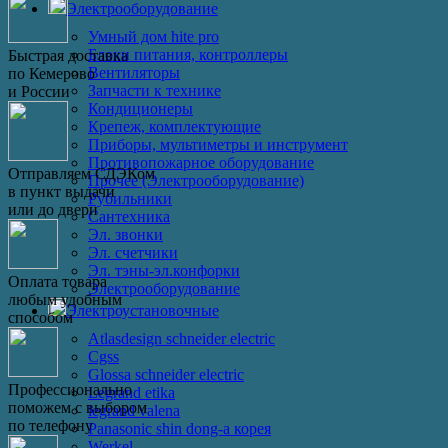
Электрооборудование
Умный дом hite pro
Блоки питания, контроллеры
Быстрая доставка
Вентиляторы
по Кемерово
Запчасти к технике
и России
Кондиционеры
Крепеж, комплектующие
Приборы, мультиметры и инструмент
Противопожарное оборудование
Отправляем СДЭКом
Прочее (Электрооборудование)
в пункт выдачи
Рубильники
или до двери
Сантехника
Эл. звонки
Эл. счетчики
Эл. тэны-эл.конфорки
Оплата товара
Электрооборудование
любым удобным
Электроустановочные
способом
Atlasdesign schneider electric
Cgss
Glossa schneider electric
Профессионально
Legrand etika
поможем с выбором
legrand valena
по телефону
Panasonic shin dong-a корея
Werkel