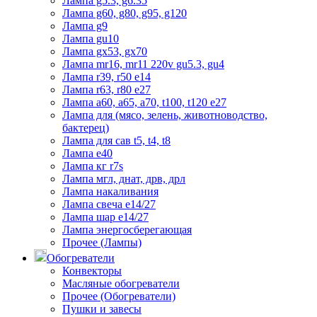
Лампа g5.3, g6.35
Лампа g60, g80, g95, g120
Лампа g9
Лампа gu10
Лампа gx53, gx70
Лампа mr16, mr11 220v gu5.3, gu4
Лампа r39, r50 е14
Лампа r63, r80 е27
Лампа а60, а65, а70, t100, t120 е27
Лампа для (мясо, зелень, животноводство,
бактерец)
Лампа для сав t5, t4, t8
Лампа е40
Лампа кг r7s
Лампа мгл, днат, дрв, дрл
Лампа накаливания
Лампа свеча е14/27
Лампа шар е14/27
Лампа энергосберегающая
Прочее (Лампы)
Обогреватели
Конвекторы
Масляные обогреватели
Прочее (Обогреватели)
Пушки и завесы