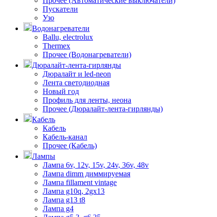
Прочее (Автоматические выключатели)
Пускатели
Узо
Водонагреватели
Ballu, electrolux
Thermex
Прочее (Водонагреватели)
Дюралайт-лента-гирлянды
Дюралайт и led-neon
Лента светодиодная
Новый год
Профиль для ленты, неона
Прочее (Дюралайт-лента-гирлянды)
Кабель
Кабель
Кабель-канал
Прочее (Кабель)
Лампы
Лампа 6v, 12v, 15v, 24v, 36v, 48v
Лампа dimm диммируемая
Лампа fillament vintage
Лампа g10q, 2gx13
Лампа g13 t8
Лампа g4