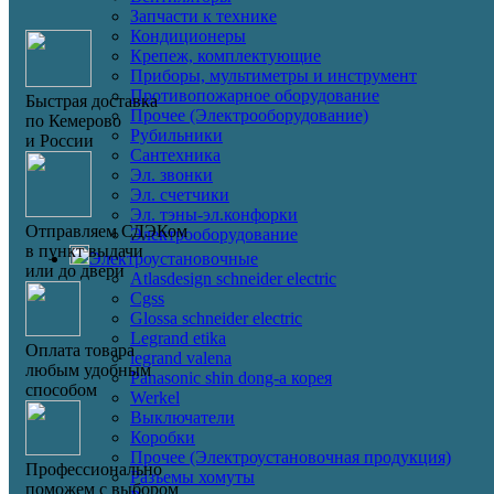
Запчасти к технике
Кондиционеры
Крепеж, комплектующие
Приборы, мультиметры и инструмент
Противопожарное оборудование
Быстрая доставка
Прочее (Электрооборудование)
по Кемерово
Рубильники
и России
Сантехника
Эл. звонки
Эл. счетчики
Эл. тэны-эл.конфорки
Отправляем СДЭКом
Электрооборудование
в пункт выдачи
Электроустановочные
или до двери
Atlasdesign schneider electric
Cgss
Glossa schneider electric
Legrand etika
Оплата товара
legrand valena
любым удобным
Panasonic shin dong-a корея
способом
Werkel
Выключатели
Коробки
Прочее (Электроустановочная продукция)
Профессионально
Разъемы хомуты
поможем с выбором