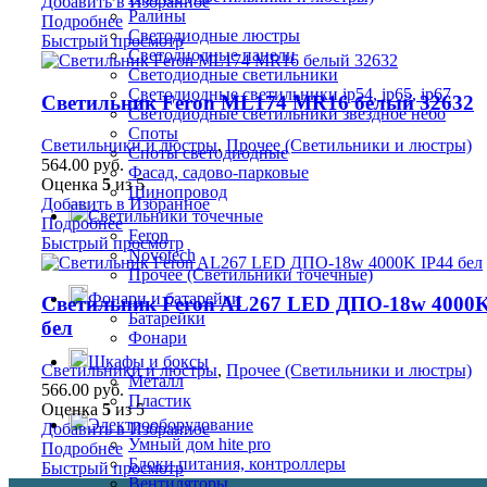
Добавить в Избранное
Ралины
Подробнее
Светодиодные люстры
Быстрый просмотр
Светодиодные панели
Светодиодные светильники
Светодиодные светильники ip54, ip65, ip67
Светильник Feron ML174 MR16 белый 32632
Светодиодные светильники звездное небо
Споты
Светильники и люстры
,
Прочее (Светильники и люстры)
Споты светодиодные
564.00
руб.
Фасад, садово-парковые
Оценка
5
из 5
Шинопровод
Добавить в Избранное
Светильники точечные
Подробнее
Feron
Быстрый просмотр
Novotech
Прочее (Светильники точечные)
Фонари и батарейки
Светильник Feron AL267 LED ДПО-18w 4000K
Батарейки
бел
Фонари
Шкафы и боксы
Светильники и люстры
,
Прочее (Светильники и люстры)
Металл
566.00
руб.
Пластик
Оценка
5
из 5
Электрооборудование
Добавить в Избранное
Умный дом hite pro
Подробнее
Блоки питания, контроллеры
Быстрый просмотр
Вентиляторы