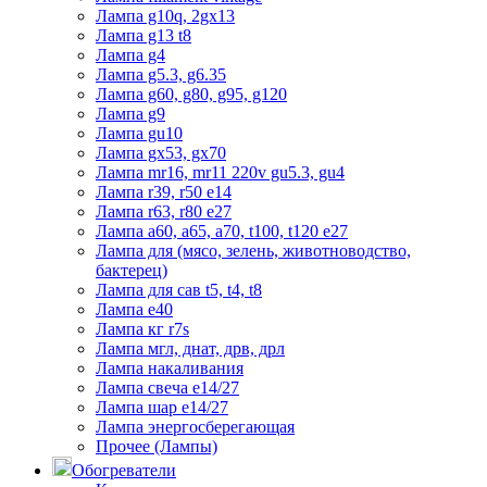
Лампа g10q, 2gx13
Лампа g13 t8
Лампа g4
Лампа g5.3, g6.35
Лампа g60, g80, g95, g120
Лампа g9
Лампа gu10
Лампа gx53, gx70
Лампа mr16, mr11 220v gu5.3, gu4
Лампа r39, r50 е14
Лампа r63, r80 е27
Лампа а60, а65, а70, t100, t120 е27
Лампа для (мясо, зелень, животноводство,
бактерец)
Лампа для сав t5, t4, t8
Лампа е40
Лампа кг r7s
Лампа мгл, днат, дрв, дрл
Лампа накаливания
Лампа свеча е14/27
Лампа шар е14/27
Лампа энергосберегающая
Прочее (Лампы)
Обогреватели