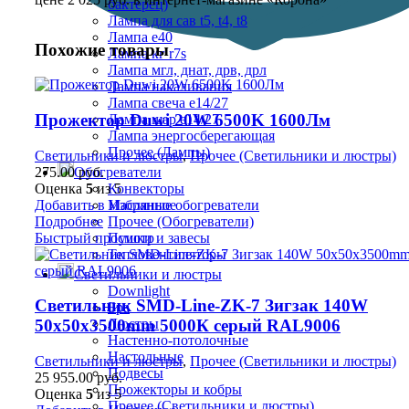
бактерец)
Лампа для сав t5, t4, t8
Лампа е40
Похожие товары
Лампа кг r7s
Лампа мгл, днат, дрв, дрл
Лампа накаливания
Лампа свеча е14/27
Прожектор Duwi 20W 6500K 1600Лм
Лампа шар е14/27
Лампа энергосберегающая
Прочее (Лампы)
Светильники и люстры
,
Прочее (Светильники и люстры)
275.00
руб.
Обогреватели
Оценка
5
из 5
Конвекторы
Добавить в Избранное
Масляные обогреватели
Подробнее
Прочее (Обогреватели)
Быстрый просмотр
Пушки и завесы
Тепловентиляторы
Светильники и люстры
Downlight
Светильник SMD-Line-ZK-7 Зигзак 140W
Бра
Люстры
50х50х3500mm 5000К серый RAL9006
Настенно-потолочные
Настольные
Светильники и люстры
,
Прочее (Светильники и люстры)
Подвесы
25 955.00
руб.
Прожекторы и кобры
Оценка
5
из 5
Прочее (Светильники и люстры)