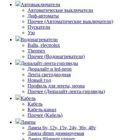
Автовыключатели
Автоматические выключатели
Диф-автоматы
Прочее (Автоматические выключатели)
Пускатели
Узо
Водонагреватели
Ballu, electrolux
Thermex
Прочее (Водонагреватели)
Дюралайт-лента-гирлянды
Дюралайт и led-neon
Лента светодиодная
Новый год
Профиль для ленты, неона
Прочее (Дюралайт-лента-гирлянды)
Кабель
Кабель
Кабель-канал
Прочее (Кабель)
Лампы
Лампа 6v, 12v, 15v, 24v, 36v, 48v
Лампа dimm диммируемая
Лампа fillament vintage