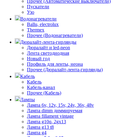
Прочее (Автоматические выключатели)
Пускатели
Узо
Водонагреватели
Ballu, electrolux
Thermex
Прочее (Водонагреватели)
Дюралайт-лента-гирлянды
Дюралайт и led-neon
Лента светодиодная
Новый год
Профиль для ленты, неона
Прочее (Дюралайт-лента-гирлянды)
Кабель
Кабель
Кабель-канал
Прочее (Кабель)
Лампы
Лампа 6v, 12v, 15v, 24v, 36v, 48v
Лампа dimm диммируемая
Лампа fillament vintage
Лампа g10q, 2gx13
Лампа g13 t8
Лампа g4