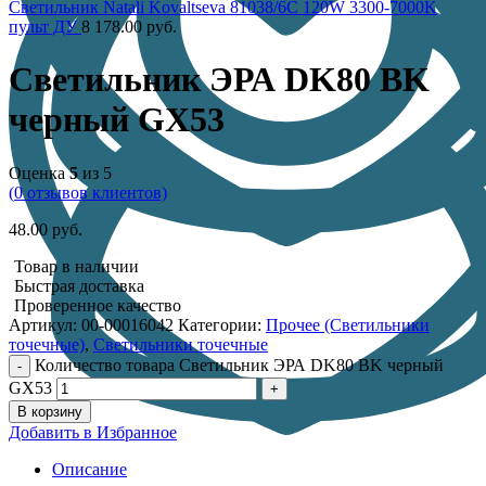
Светильник Natali Kovaltseva 81038/6С 120W 3300-7000K
пульт ДУ
8 178.00
руб.
Светильник ЭРА DK80 BK
черный GX53
Оценка
5
из 5
(
0
отзывов клиентов)
48.00
руб.
Товар в наличии
Быстрая доставка
Проверенное качество
Артикул:
00-00016042
Категории:
Прочее (Светильники
точечные)
,
Светильники точечные
Количество товара Светильник ЭРА DK80 BK черный
GX53
В корзину
Добавить в Избранное
Описание