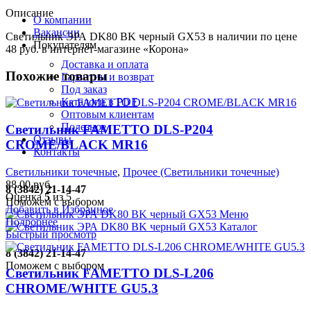
Описание
О компании
Вакансии
Светильник ЭРА DK80 BK черный GX53 в наличии по цене
Покупателям
48 руб. в интернет-магазине «Корона»
Доставка и оплата
Похожие товары
Гарантии и возврат
Под заказ
Каталоги в PDF
Оптовым клиентам
Полезное
Светильник FAMETTO DLS-P204
Отзывы
CROME/BLACK MR16
Контакты
Светильники точечные
,
Прочее (Светильники точечные)
88.00
руб.
8 (3842) 21-14-47
Оценка
5
из 5
Поможем с выбором
Добавить в Избранное
Меню
Подробнее
Каталог
Быстрый просмотр
8 (3842) 21-14-47
Поможем с выбором
Светильник FAMETTO DLS-L206
CHROME/WHITE GU5.3