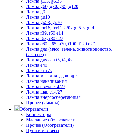
Лампа g5.3, g6.35
Лампа g60, g80, g95, g120
Лампа g9
Лампа gu10
Лампа gx53, gx70
Лампа mr16, mr11 220v gu5.3, gu4
Лампа r39, r50 е14
Лампа r63, r80 е27
Лампа а60, а65, а70, t100, t120 е27
Лампа для (мясо, зелень, животноводство,
бактерец)
Лампа для сав t5, t4, t8
Лампа е40
Лампа кг r7s
Лампа мгл, днат, дрв, дрл
Лампа накаливания
Лампа свеча е14/27
Лампа шар е14/27
Лампа энергосберегающая
Прочее (Лампы)
Обогреватели
Конвекторы
Масляные обогреватели
Прочее (Обогреватели)
Пушки и завесы