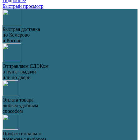
Подробнее
Быстрый просмотр
Быстрая доставка
по Кемерово
и России
Отправляем СДЭКом
в пункт выдачи
или до двери
Оплата товара
любым удобным
способом
Профессионально
поможем с выбором