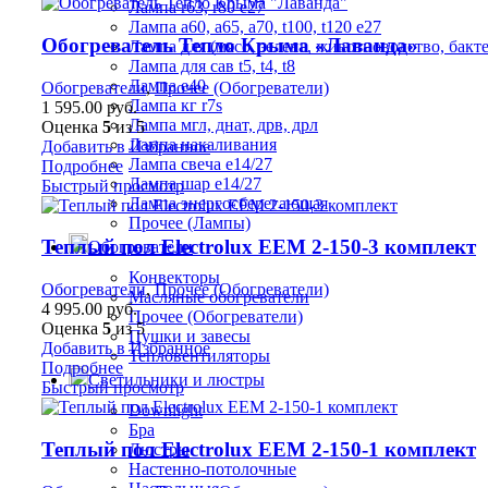
Лампа r63, r80 е27
Лампа а60, а65, а70, t100, t120 е27
Обогреватель Тепло Крыма «Лаванда»
Лампа для (мясо, зелень, животноводство, бакт
Лампа для сав t5, t4, t8
Лампа е40
Обогреватели
,
Прочее (Обогреватели)
Лампа кг r7s
1 595.00
руб.
Лампа мгл, днат, дрв, дрл
Оценка
5
из 5
Лампа накаливания
Добавить в Избранное
Лампа свеча е14/27
Подробнее
Лампа шар е14/27
Быстрый просмотр
Лампа энергосберегающая
Прочее (Лампы)
Теплый пол Electrolux EEM 2-150-3 комплект
Обогреватели
Конвекторы
Обогреватели
,
Прочее (Обогреватели)
Масляные обогреватели
4 995.00
руб.
Прочее (Обогреватели)
Оценка
5
из 5
Пушки и завесы
Добавить в Избранное
Тепловентиляторы
Подробнее
Светильники и люстры
Быстрый просмотр
Downlight
Бра
Теплый пол Electrolux EEM 2-150-1 комплект
Люстры
Настенно-потолочные