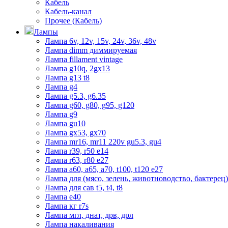
Кабель
Кабель-канал
Прочее (Кабель)
Лампы
Лампа 6v, 12v, 15v, 24v, 36v, 48v
Лампа dimm диммируемая
Лампа fillament vintage
Лампа g10q, 2gx13
Лампа g13 t8
Лампа g4
Лампа g5.3, g6.35
Лампа g60, g80, g95, g120
Лампа g9
Лампа gu10
Лампа gx53, gx70
Лампа mr16, mr11 220v gu5.3, gu4
Лампа r39, r50 е14
Лампа r63, r80 е27
Лампа а60, а65, а70, t100, t120 е27
Лампа для (мясо, зелень, животноводство, бактерец)
Лампа для сав t5, t4, t8
Лампа е40
Лампа кг r7s
Лампа мгл, днат, дрв, дрл
Лампа накаливания