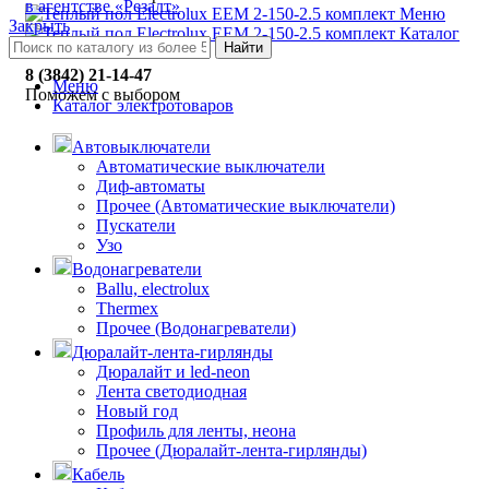
в агентстве «Резалт»
Меню
Закрыть
Каталог
Найти
8 (3842) 21-14-47
Меню
Поможем с выбором
Каталог электротоваров
Автовыключатели
Автоматические выключатели
Диф-автоматы
Прочее (Автоматические выключатели)
Пускатели
Узо
Водонагреватели
Ballu, electrolux
Thermex
Прочее (Водонагреватели)
Дюралайт-лента-гирлянды
Дюралайт и led-neon
Лента светодиодная
Новый год
Профиль для ленты, неона
Прочее (Дюралайт-лента-гирлянды)
Кабель