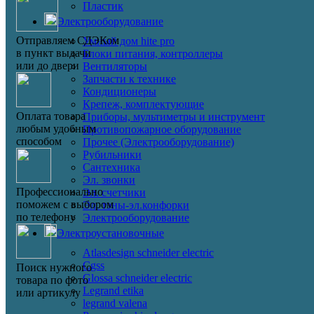
Пластик
Электрооборудование
Отправляем СДЭКом
Умный дом hite pro
в пункт выдачи
Блоки питания, контроллеры
или до двери
Вентиляторы
Запчасти к технике
Кондиционеры
Крепеж, комплектующие
Оплата товара
Приборы, мультиметры и инструмент
любым удобным
Противопожарное оборудование
способом
Прочее (Электрооборудование)
Рубильники
Сантехника
Эл. звонки
Профессионально
Эл. счетчики
поможем с выбором
Эл. тэны-эл.конфорки
по телефону
Электрооборудование
Электроустановочные
Atlasdesign schneider electric
Cgss
Поиск нужного
Glossa schneider electric
товара по фото
Legrand etika
или артикулу
legrand valena