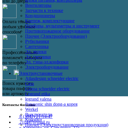
Блоки питания, контроллеры
или до двери
Вентиляторы
Запчасти к технике
Кондиционеры
Крепеж, комплектующие
Оплата товара
Приборы, мультиметры и инструмент
любым удобным
Противопожарное оборудование
способом
Прочее (Электрооборудование)
Рубильники
Сантехника
Эл. звонки
Профессионально
Эл. счетчики
поможем с выбором
Эл. тэны-эл.конфорки
по телефону
Электрооборудование
Электроустановочные
Atlasdesign schneider electric
Поиск нужного
Cgss
товара по фото
Glossa schneider electric
или артикулу
Legrand etika
legrand valena
Panasonic shin dong-a корея
Контакты магазина
Werkel
Выключатели
8 (3842) 21-14-47
Коробки
211447@mail.ru
Прочее (Электроустановочная продукция)
г. Кемерово, ул. Сарыгина, 27а