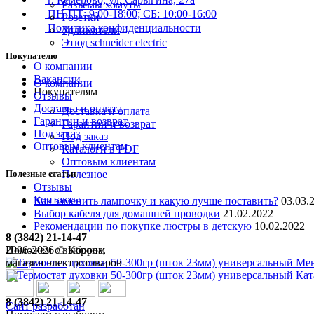
Разъемы хомуты
ПН-ПТ: 9:00-18:00; СБ: 10:00-16:00
Розетки
Политика конфиденциальности
Удлинители
Этюд schneider electric
Покупателю
О компании
Вакансии
О компании
Покупателям
Отзывы
Доставка и оплата
Доставка и оплата
Гарантии и возврат
Гарантии и возврат
Под заказ
Под заказ
Оптовым клиентам
Каталоги в PDF
Оптовым клиентам
Полезные статьи
Полезное
Отзывы
Контакты
Как заменить лампочку и какую лучше поставить?
03.03.
Выбор кабеля для домашней проводки
21.02.2022
Рекомендации по покупке люстры в детскую
10.02.2022
8 (3842) 21-14-47
Поможем с выбором
2006-
2026
© Корона,
Ме
магазин электротоваров
Кат
8 (3842) 21-14-47
Сайт разработан