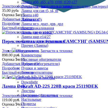
Лампа а60, а65, а70, t100, t120 е27
Электрооборудование
,
Запчасти к технике
Лампа для (мясо, зелень, животноводство, бактерец)
35.00
руб.
Лампа для сав t5, t4, t8
Оценка
5
из 5
Лампа е40
Добавить в Избранное
Лампа кг r7s
Подробнее
Лампа мгл, днат, дрв, дрл
Быстрый просмотр
Лампа накаливания
Лампа свеча е14/27
Лампа шар е14/27
Переключатель для духовки САМСУНГ (SAMSU
Лампа энергосберегающая
Прочее (Лампы)
Обогреватели
Электрооборудование
,
Запчасти к технике
Конвекторы
898.00
руб.
Масляные обогреватели
Оценка
5
из 5
Прочее (Обогреватели)
Добавить в Избранное
Пушки и завесы
Подробнее
Тепловентиляторы
Быстрый просмотр
Светильники и люстры
Downlight
Лампа DeKraft AD-22S 220В красн 25119DEK
Бра
Люстры
Настенно-потолочные
Электрооборудование
,
Запчасти к технике
Настольные
119.00
руб.
Подвесы
Оценка
5
из 5