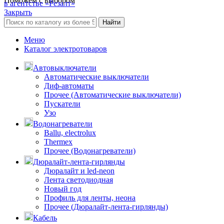
Поможем с выбором
в агентстве «Резалт»
Закрыть
Найти
Меню
Каталог электротоваров
Автовыключатели
Автоматические выключатели
Диф-автоматы
Прочее (Автоматические выключатели)
Пускатели
Узо
Водонагреватели
Ballu, electrolux
Thermex
Прочее (Водонагреватели)
Дюралайт-лента-гирлянды
Дюралайт и led-neon
Лента светодиодная
Новый год
Профиль для ленты, неона
Прочее (Дюралайт-лента-гирлянды)
Кабель