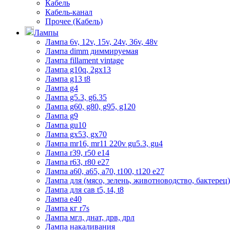
Кабель
Кабель-канал
Прочее (Кабель)
Лампы
Лампа 6v, 12v, 15v, 24v, 36v, 48v
Лампа dimm диммируемая
Лампа fillament vintage
Лампа g10q, 2gx13
Лампа g13 t8
Лампа g4
Лампа g5.3, g6.35
Лампа g60, g80, g95, g120
Лампа g9
Лампа gu10
Лампа gx53, gx70
Лампа mr16, mr11 220v gu5.3, gu4
Лампа r39, r50 е14
Лампа r63, r80 е27
Лампа а60, а65, а70, t100, t120 е27
Лампа для (мясо, зелень, животноводство, бактерец)
Лампа для сав t5, t4, t8
Лампа е40
Лампа кг r7s
Лампа мгл, днат, дрв, дрл
Лампа накаливания