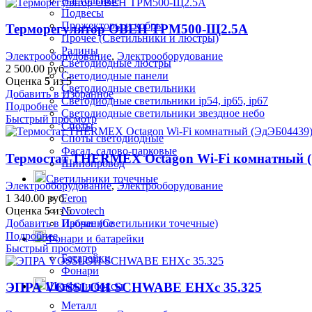
Настольные
Подвесы
Прожекторы и кобры
Терморегулятор ОВЕН ТРМ500-Щ2.5А
Прочее (Светильники и люстры)
Ралины
Электрооборудование
,
Электрооборудование
Светодиодные люстры
2 500.00
руб.
Светодиодные панели
Оценка
5
из 5
Светодиодные светильники
Добавить в Избранное
Светодиодные светильники ip54, ip65, ip67
Подробнее
Светодиодные светильники звездное небо
Быстрый просмотр
Споты
Споты светодиодные
Фасад, садово-парковые
Термостат THERMEX Octagon Wi-Fi комнатный 
Шинопровод
Светильники точечные
Электрооборудование
,
Электрооборудование
1 340.00
руб.
Feron
Оценка
5
из 5
Novotech
Добавить в Избранное
Прочее (Светильники точечные)
Подробнее
Фонари и батарейки
Быстрый просмотр
Батарейки
Фонари
Шкафы и боксы
ЭПРА VOSSLOH SCHWABE EHXc 35.325
Металл