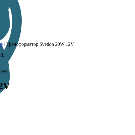
ие
/
Трансформатор Svetlon 20W 12V
б.
0
руб.
12V