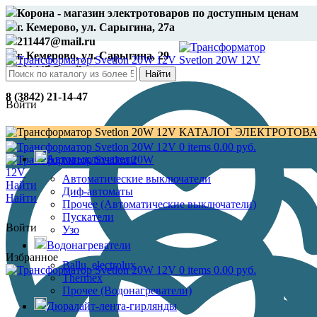
Корона - магазин электротоваров по доступным ценам
г. Кемерово, ул. Сарыгина, 27а
211447@mail.ru
г. Кемерово, ул. Сарыгина, 29
211447@mail.ru
Найти
8 (3842) 21-14-47
Войти
КАТАЛОГ ЭЛЕКТРОТОВ
Избранное
0
items
0.00
руб.
Автовыключатели
Автоматические выключатели
Найти
Диф-автоматы
Найти
Прочее (Автоматические выключатели)
Пускатели
Войти
Узо
Водонагреватели
Избранное
Ballu, electrolux
0
items
0.00
руб.
Thermex
Прочее (Водонагреватели)
Дюралайт-лента-гирлянды