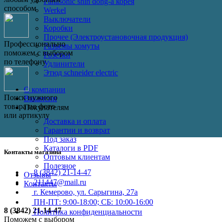
Panasonic shin dong-a корея
способом
Werkel
Выключатели
Коробки
Прочее (Электроустановочная продукция)
Профессионально
Разъемы хомуты
поможем с выбором
Розетки
по телефону
Удлинители
Этюд schneider electric
О компании
Поиск нужного
Вакансии
товара по фото
Покупателям
или артикулу
Доставка и оплата
Гарантии и возврат
Под заказ
Каталоги в PDF
Контакты магазина
Оптовым клиентам
Полезное
8 (3842) 21-14-47
Отзывы
211447@mail.ru
Контакты
г. Кемерово, ул. Сарыгина, 27а
ПН-ПТ: 9:00-18:00; СБ: 10:00-16:00
8 (3842) 21-14-47
Политика конфиденциальности
Поможем с выбором