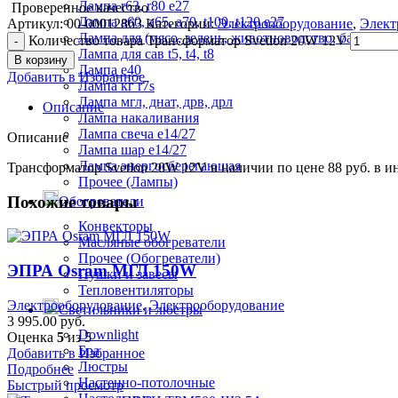
Лампа r63, r80 е27
Проверенное качество
Лампа а60, а65, а70, t100, t120 е27
Артикул:
00-00012863
Категории:
Электрооборудование
,
Элект
Лампа для (мясо, зелень, животноводство, бактерец)
Количество товара Трансформатор Svetlon 20W 12V
Лампа для сав t5, t4, t8
В корзину
Лампа е40
Добавить в Избранное
Лампа кг r7s
Лампа мгл, днат, дрв, дрл
Описание
Лампа накаливания
Лампа свеча е14/27
Описание
Лампа шар е14/27
Лампа энергосберегающая
Трансформатор Svetlon 20W 12V в наличии по цене 88 руб. в и
Прочее (Лампы)
Похожие товары
Обогреватели
Конвекторы
Масляные обогреватели
Прочее (Обогреватели)
ЭПРА Osram МГЛ 150W
Пушки и завесы
Тепловентиляторы
Электрооборудование
,
Электрооборудование
Светильники и люстры
3 995.00
руб.
Downlight
Оценка
5
из 5
Бра
Добавить в Избранное
Люстры
Подробнее
Настенно-потолочные
Быстрый просмотр