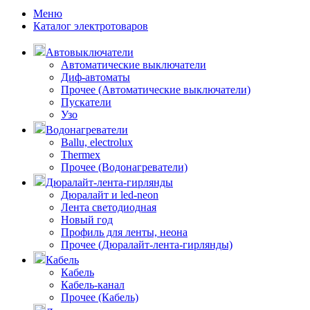
Меню
Каталог электротоваров
Автовыключатели
Автоматические выключатели
Диф-автоматы
Прочее (Автоматические выключатели)
Пускатели
Узо
Водонагреватели
Ballu, electrolux
Thermex
Прочее (Водонагреватели)
Дюралайт-лента-гирлянды
Дюралайт и led-neon
Лента светодиодная
Новый год
Профиль для ленты, неона
Прочее (Дюралайт-лента-гирлянды)
Кабель
Кабель
Кабель-канал
Прочее (Кабель)