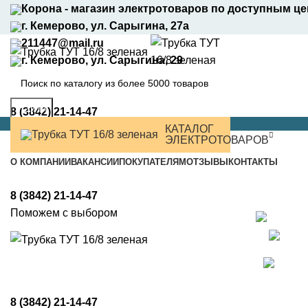
Корона - магазин электротоваров по доступным ц
г. Кемерово, ул. Сарыгина, 27а
211447@mail.ru
г. Кемерово, ул. Сарыгина, 29
Найти
8 (3842) 21-14-47
КАТАЛОГ
ЭЛЕКТРОТОВАРОВ
О КОМПАНИИ
ВАКАНСИИ
ПОКУПАТЕЛЯМ
ОТЗЫВЫ
КОНТАКТЫ
8 (3842) 21-14-47
Поможем с выбором
8 (3842) 21-14-47