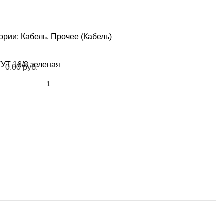
ории:
Кабель
,
Прочее (Кабель)
ТУТ 16/8 зеленая
0.00
руб.