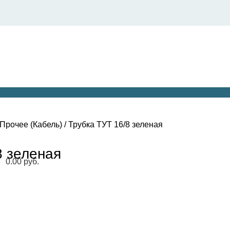
211447@mail.ru
Прочее (Кабель)
/
Трубка ТУТ 16/8 зеленая
8 зеленая
0.00
руб.
Меню
Каталог