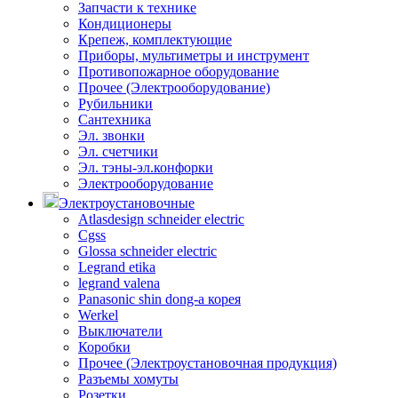
Запчасти к технике
Кондиционеры
Крепеж, комплектующие
Приборы, мультиметры и инструмент
Противопожарное оборудование
Прочее (Электрооборудование)
Рубильники
Сантехника
Эл. звонки
Эл. счетчики
Эл. тэны-эл.конфорки
Электрооборудование
Электроустановочные
Atlasdesign schneider electric
Cgss
Glossa schneider electric
Legrand etika
legrand valena
Panasonic shin dong-a корея
Werkel
Выключатели
Коробки
Прочее (Электроустановочная продукция)
Разъемы хомуты
Розетки