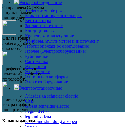
Электрооборудование
Отправляем СДЭКом
Умный дом hite pro
в пункт выдачи
Блоки питания, контроллеры
или до двери
Вентиляторы
Запчасти к технике
Кондиционеры
Крепеж, комплектующие
Оплата товара
Приборы, мультиметры и инструмент
любым удобным
Противопожарное оборудование
способом
Прочее (Электрооборудование)
Рубильники
Сантехника
Эл. звонки
Профессионально
Эл. счетчики
поможем с выбором
Эл. тэны-эл.конфорки
по телефону
Электрооборудование
Электроустановочные
Atlasdesign schneider electric
Поиск нужного
Cgss
товара по фото
Glossa schneider electric
или артикулу
Legrand etika
legrand valena
Контакты магазина
Panasonic shin dong-a корея
Werkel