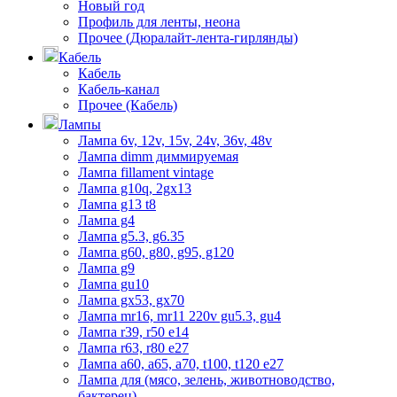
Новый год
Профиль для ленты, неона
Прочее (Дюралайт-лента-гирлянды)
Кабель
Кабель
Кабель-канал
Прочее (Кабель)
Лампы
Лампа 6v, 12v, 15v, 24v, 36v, 48v
Лампа dimm диммируемая
Лампа fillament vintage
Лампа g10q, 2gx13
Лампа g13 t8
Лампа g4
Лампа g5.3, g6.35
Лампа g60, g80, g95, g120
Лампа g9
Лампа gu10
Лампа gx53, gx70
Лампа mr16, mr11 220v gu5.3, gu4
Лампа r39, r50 е14
Лампа r63, r80 е27
Лампа а60, а65, а70, t100, t120 е27
Лампа для (мясо, зелень, животноводство,
бактерец)