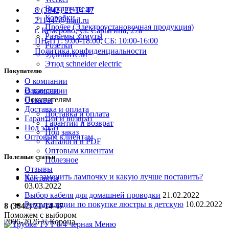
Выключатели
8 (3842) 21-14-47
Коробки
211447@mail.ru
Прочее (Электроустановочная продукция)
г. Кемерово, ул. Сарыгина, 27а
Разъемы хомуты
ПН-ПТ: 9:00-18:00; СБ: 10:00-16:00
Розетки
Политика конфиденциальности
Удлинители
Этюд schneider electric
Покупателю
О компании
Вакансии
О компании
Покупателям
Отзывы
Доставка и оплата
Доставка и оплата
Гарантии и возврат
Гарантии и возврат
Под заказ
Под заказ
Оптовым клиентам
Каталоги в PDF
Оптовым клиентам
Полезные статьи
Полезное
Отзывы
Как заменить лампочку и какую лучше поставить?
Контакты
03.03.2022
Выбор кабеля для домашней проводки
21.02.2022
Рекомендации по покупке люстры в детскую
10.02.2022
8 (3842) 21-14-47
Поможем с выбором
2006-
2026
© Корона,
Меню