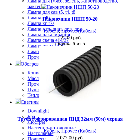
Лампа для (мясо, зелень, животноводство,
бактерец)
Лампа для сав t5, t4, t8
Лампа е40
Наконечник НШП 50-20
Лампа кг r7s
Лампа мгл, днат, дрв, дрл
Кабель
,
Прочее (Кабель)
Лампа накаливания
222.00
руб.
Лампа свеча е14/27
Оценка
5
из 5
Лампа шар е14/27
Лампа энергосберегающая
Прочее (Лампы)
Обогреватели
Конвекторы
Масляные обогреватели
Прочее (Обогреватели)
Пушки и завесы
Тепловентиляторы
Светильники и люстры
Downlight
Бра
Труба гофрированная ПНД 32мм (50м) черная
Люстры
Настенно-потолочные
Кабель
,
Прочее (Кабель)
Настольные
2 077.00
руб.
Подвесы