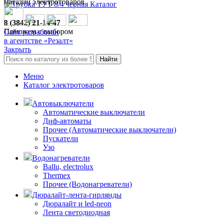
магазин электротоваров
Каталог
8 (3842) 21-14-47
Поможем с выбором
Сайт разработан
в агентстве «Резалт»
Закрыть
Найти
Меню
Каталог электротоваров
Автовыключатели
Автоматические выключатели
Диф-автоматы
Прочее (Автоматические выключатели)
Пускатели
Узо
Водонагреватели
Ballu, electrolux
Thermex
Прочее (Водонагреватели)
Дюралайт-лента-гирлянды
Дюралайт и led-neon
Лента светодиодная