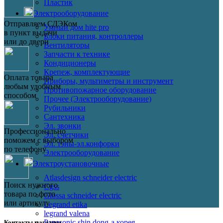
Пластик
Электрооборудование
Отправляем СДЭКом
Умный дом hite pro
в пункт выдачи
Блоки питания, контроллеры
или до двери
Вентиляторы
Запчасти к технике
Кондиционеры
Крепеж, комплектующие
Оплата товара
Приборы, мультиметры и инструмент
любым удобным
Противопожарное оборудование
способом
Прочее (Электрооборудование)
Рубильники
Сантехника
Эл. звонки
Профессионально
Эл. счетчики
поможем с выбором
Эл. тэны-эл.конфорки
по телефону
Электрооборудование
Электроустановочные
Atlasdesign schneider electric
Поиск нужного
Cgss
товара по фото
Glossa schneider electric
или артикулу
Legrand etika
legrand valena
Panasonic shin dong-a корея
Контакты магазина