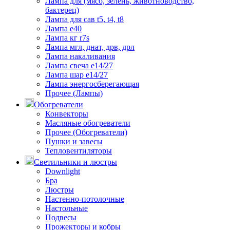
Лампа для (мясо, зелень, животноводство,
бактерец)
Лампа для сав t5, t4, t8
Лампа е40
Лампа кг r7s
Лампа мгл, днат, дрв, дрл
Лампа накаливания
Лампа свеча е14/27
Лампа шар е14/27
Лампа энергосберегающая
Прочее (Лампы)
Обогреватели
Конвекторы
Масляные обогреватели
Прочее (Обогреватели)
Пушки и завесы
Тепловентиляторы
Светильники и люстры
Downlight
Бра
Люстры
Настенно-потолочные
Настольные
Подвесы
Прожекторы и кобры