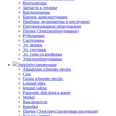
Вентиляторы
Запчасти к технике
Кондиционеры
Крепеж, комплектующие
Приборы, мультиметры и инструмент
Противопожарное оборудование
Прочее (Электрооборудование)
Рубильники
Сантехника
Эл. звонки
Эл. счетчики
Эл. тэны-эл.конфорки
Электрооборудование
Электроустановочные
Atlasdesign schneider electric
Cgss
Glossa schneider electric
Legrand etika
legrand valena
Panasonic shin dong-a корея
Werkel
Выключатели
Коробки
Прочее (Электроустановочная продукция)
Разъемы хомуты