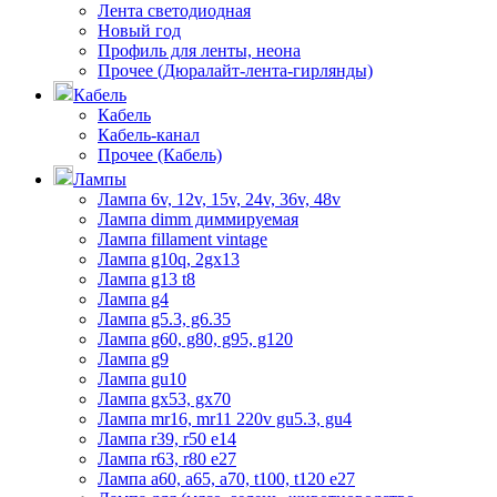
Лента светодиодная
Новый год
Профиль для ленты, неона
Прочее (Дюралайт-лента-гирлянды)
Кабель
Кабель
Кабель-канал
Прочее (Кабель)
Лампы
Лампа 6v, 12v, 15v, 24v, 36v, 48v
Лампа dimm диммируемая
Лампа fillament vintage
Лампа g10q, 2gx13
Лампа g13 t8
Лампа g4
Лампа g5.3, g6.35
Лампа g60, g80, g95, g120
Лампа g9
Лампа gu10
Лампа gx53, gx70
Лампа mr16, mr11 220v gu5.3, gu4
Лампа r39, r50 е14
Лампа r63, r80 е27
Лампа а60, а65, а70, t100, t120 е27