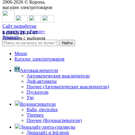
2006-
2026
© Корона,
магазин электротоваров
Сайт разработан
в агентстве «Резалт»
8 (3842) 21-14-47
Закрыть
Поможем с выбором
Найти
Меню
Каталог электротоваров
Автовыключатели
Автоматические выключатели
Диф-автоматы
Прочее (Автоматические выключатели)
Пускатели
Узо
Водонагреватели
Ballu, electrolux
Thermex
Прочее (Водонагреватели)
Дюралайт-лента-гирлянды
Дюралайт и led-neon