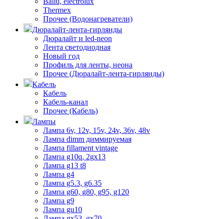
Ballu, electrolux
Thermex
Прочее (Водонагреватели)
Дюралайт-лента-гирлянды
Дюралайт и led-neon
Лента светодиодная
Новый год
Профиль для ленты, неона
Прочее (Дюралайт-лента-гирлянды)
Кабель
Кабель
Кабель-канал
Прочее (Кабель)
Лампы
Лампа 6v, 12v, 15v, 24v, 36v, 48v
Лампа dimm диммируемая
Лампа fillament vintage
Лампа g10q, 2gx13
Лампа g13 t8
Лампа g4
Лампа g5.3, g6.35
Лампа g60, g80, g95, g120
Лампа g9
Лампа gu10
Лампа gx53, gx70