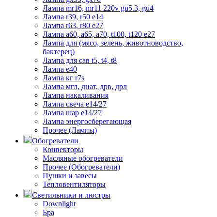
Лампа mr16, mr11 220v gu5.3, gu4
Лампа r39, r50 е14
Лампа r63, r80 е27
Лампа а60, а65, а70, t100, t120 е27
Лампа для (мясо, зелень, животноводство,
бактерец)
Лампа для сав t5, t4, t8
Лампа е40
Лампа кг r7s
Лампа мгл, днат, дрв, дрл
Лампа накаливания
Лампа свеча е14/27
Лампа шар е14/27
Лампа энергосберегающая
Прочее (Лампы)
Обогреватели
Конвекторы
Масляные обогреватели
Прочее (Обогреватели)
Пушки и завесы
Тепловентиляторы
Светильники и люстры
Downlight
Бра