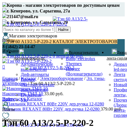
Корона - магазин электротоваров по доступным ценам
г. Кемерово, ул. Сарыгина, 27а
211447@mail.ru
г. Кемерово, ул. Сарыгина, 29
211447@mail.ru
Найти
Магазин электротоваров
Войти
КАТАЛОГ ЭЛЕКТРОТОВАРОВ
8 (3842) 21-14-47
Избранное
Водонагреватели
Дюра
0
items
0.00
руб.
Автовыключатели
Ballu, electrolux
лента-гирл
Thermex
Автоматические
Дюрал
Прочее
выключатели
led-ne
(Водонагреватели)
Диф-автоматы
Лента
Главная
/
Каталог
/
Электрооборудование
/
Эл. тэны-
Прочее
светод
Найти
эл.конфорки
/
Тэн 60 А13/2.5-Р-220-2
(Автоматические
Новый
выключатели)
Профи
Наконечник ТМЛ-10
33.00
руб.
Пускатели
ленты,
Вернуться в Каталог
Найти
Узо
Проче
(Дюра
Паяльник REXANT 80Вт 220V дер.ручка 12-0280
379.00
руб.
Войти
лента-
гирля
Избранное
Тэн 60 А13/2.5-Р-220-2
0
items
0.00
руб.