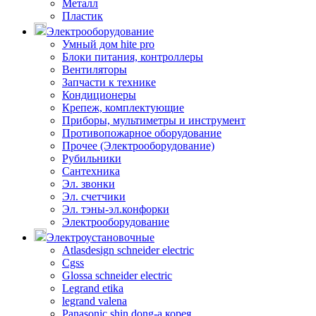
Металл
Пластик
Электрооборудование
Умный дом hite pro
Блоки питания, контроллеры
Вентиляторы
Запчасти к технике
Кондиционеры
Крепеж, комплектующие
Приборы, мультиметры и инструмент
Противопожарное оборудование
Прочее (Электрооборудование)
Рубильники
Сантехника
Эл. звонки
Эл. счетчики
Эл. тэны-эл.конфорки
Электрооборудование
Электроустановочные
Atlasdesign schneider electric
Cgss
Glossa schneider electric
Legrand etika
legrand valena
Panasonic shin dong-a корея