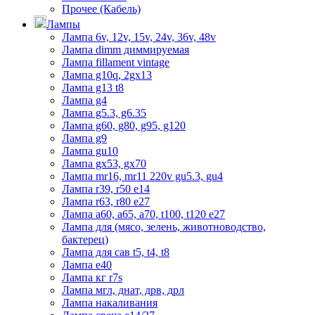
Прочее (Кабель)
Лампы
Лампа 6v, 12v, 15v, 24v, 36v, 48v
Лампа dimm диммируемая
Лампа fillament vintage
Лампа g10q, 2gx13
Лампа g13 t8
Лампа g4
Лампа g5.3, g6.35
Лампа g60, g80, g95, g120
Лампа g9
Лампа gu10
Лампа gx53, gx70
Лампа mr16, mr11 220v gu5.3, gu4
Лампа r39, r50 е14
Лампа r63, r80 е27
Лампа а60, а65, а70, t100, t120 е27
Лампа для (мясо, зелень, животноводство,
бактерец)
Лампа для сав t5, t4, t8
Лампа е40
Лампа кг r7s
Лампа мгл, днат, дрв, дрл
Лампа накаливания