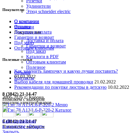
Розетки
Удлинители
Покупателю
Этюд schneider electric
О компании
О компании
Отзывы
Вакансии
Доставка и оплата
Покупателям
Гарантии и возврат
Доставка и оплата
Под заказ
Гарантии и возврат
Оптовым клиентам
Под заказ
Каталоги в PDF
Полезные статьи
Оптовым клиентам
Полезное
Как заменить лампочку и какую лучше поставить?
Отзывы
03.03.2022
Контакты
Выбор кабеля для домашней проводки
21.02.2022
Рекомендации по покупке люстры в детскую
10.02.2022
8 (3842) 21-14-47
2006-
2026
© Корона,
Поможем с выбором
магазин электротоваров
Меню
Каталог
Сайт разработан
8 (3842) 21-14-47
в агентстве «Резалт»
Поможем с выбором
Закрыть