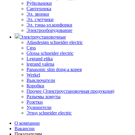
Рубильники
Сантехника
Эл. звонки
Эл. счетчики
Эл. тэны-эл.конфорки
Электрооборудование
Электроустановочные
Atlasdesign schneider electric
Cgss
Glossa schneider electric
Legrand etika
legrand valena
Panasonic shin dong-a корея
Werkel
Выключатели
Коробки
Прочее (Электроустановочная продукция)
Разъемы хомуты
Розетки
Удлинители
Этюд schneider electric
О компании
Вакансии
Покупателям