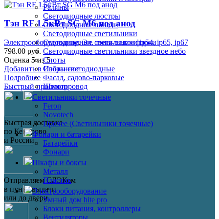
Ралины
Светодиодные люстры
Тэн RF 1.5кВт SG М6 под анод
Светодиодные панели
Светодиодные светильники
Светодиодные светильники ip54, ip65, ip67
Электрооборудование
,
Эл. тэны-эл.конфорки
Светодиодные светильники звездное небо
798.00
руб.
Споты
Оценка
5
из 5
Споты светодиодные
Добавить в Избранное
Фасад, садово-парковые
Подробнее
Шинопровод
Быстрый просмотр
Светильники точечные
Feron
Novotech
Быстрая доставка
Прочее (Светильники точечные)
по Кемерово
Фонари и батарейки
и России
Батарейки
Фонари
Шкафы и боксы
Металл
Пластик
Отправляем СДЭКом
в пункт выдачи
Электрооборудование
или до двери
Умный дом hite pro
Блоки питания, контроллеры
Вентиляторы