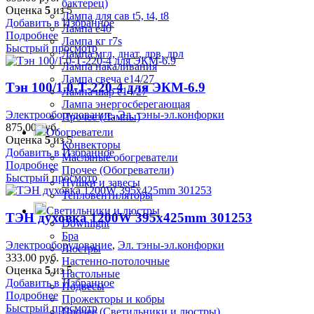
бактерец)
Оценка
5
из 5
Лампа для сав t5, t4, t8
Добавить в Избранное
Лампа е40
Подробнее
Лампа кг r7s
Быстрый просмотр
Лампа мгл, днат, дрв, дрл
Лампа накаливания
Лампа свеча е14/27
Тэн 100/1.0-Т-220-4 для ЭКМ-6.9
Лампа шар е14/27
Лампа энергосберегающая
Электрооборудование
,
Эл. тэны-эл.конфорки
Прочее (Лампы)
875.00
руб.
Обогреватели
Оценка
5
из 5
Конвекторы
Добавить в Избранное
Масляные обогреватели
Подробнее
Прочее (Обогреватели)
Быстрый просмотр
Пушки и завесы
Тепловентиляторы
Светильники и люстры
ТЭН духовка 1200W 395x425mm 301253
Downlight
Бра
Электрооборудование
,
Эл. тэны-эл.конфорки
Люстры
333.00
руб.
Настенно-потолочные
Оценка
5
из 5
Настольные
Добавить в Избранное
Подвесы
Подробнее
Прожекторы и кобры
Быстрый просмотр
Прочее (Светильники и люстры)