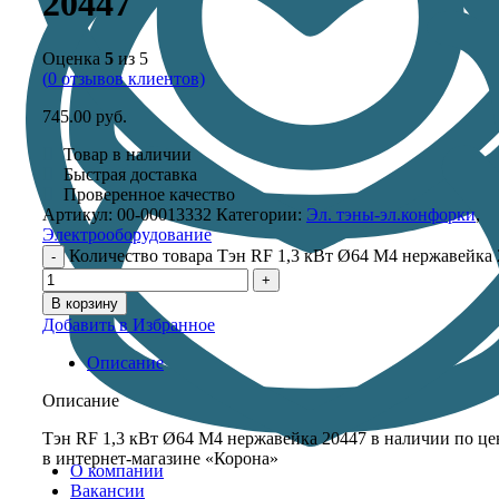
20447
Оценка
5
из 5
(
0
отзывов клиентов)
745.00
руб.
Товар в наличии
Быстрая доставка
Проверенное качество
Артикул:
00-00013332
Категории:
Эл. тэны-эл.конфорки
,
Электрооборудование
Количество товара Тэн RF 1,3 кВт Ø64 М4 нержавейка
В корзину
Добавить в Избранное
Описание
Описание
Тэн RF 1,3 кВт Ø64 М4 нержавейка 20447 в наличии по цен
в интернет-магазине «Корона»
О компании
Вакансии