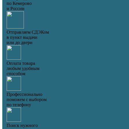
по Кемерово
и России
Отправляем СДЭКом
в пункт выдачи
или до двери
Оплата товара
любым удобным
способом
Профессионально
поможем с выбором
по телефону
Поиск нужного