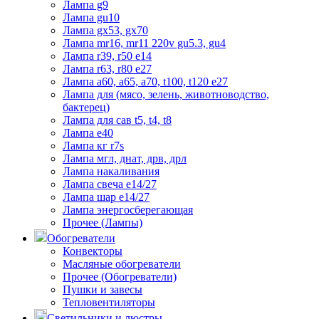
Лампа g9
Лампа gu10
Лампа gx53, gx70
Лампа mr16, mr11 220v gu5.3, gu4
Лампа r39, r50 е14
Лампа r63, r80 е27
Лампа а60, а65, а70, t100, t120 е27
Лампа для (мясо, зелень, животноводство,
бактерец)
Лампа для сав t5, t4, t8
Лампа е40
Лампа кг r7s
Лампа мгл, днат, дрв, дрл
Лампа накаливания
Лампа свеча е14/27
Лампа шар е14/27
Лампа энергосберегающая
Прочее (Лампы)
Обогреватели
Конвекторы
Масляные обогреватели
Прочее (Обогреватели)
Пушки и завесы
Тепловентиляторы
Светильники и люстры