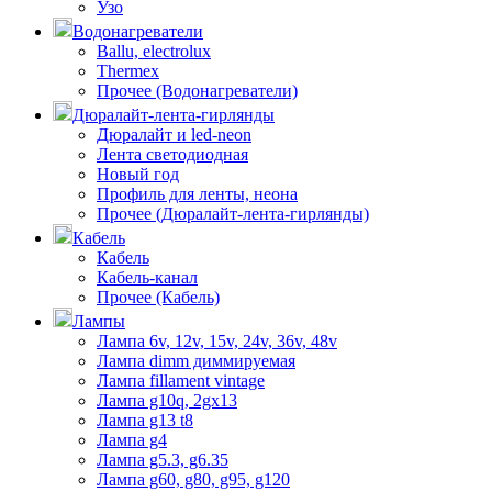
Узо
Водонагреватели
Ballu, electrolux
Thermex
Прочее (Водонагреватели)
Дюралайт-лента-гирлянды
Дюралайт и led-neon
Лента светодиодная
Новый год
Профиль для ленты, неона
Прочее (Дюралайт-лента-гирлянды)
Кабель
Кабель
Кабель-канал
Прочее (Кабель)
Лампы
Лампа 6v, 12v, 15v, 24v, 36v, 48v
Лампа dimm диммируемая
Лампа fillament vintage
Лампа g10q, 2gx13
Лампа g13 t8
Лампа g4
Лампа g5.3, g6.35
Лампа g60, g80, g95, g120