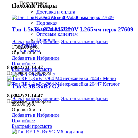
Покупателям
Похожие товары
Доставка и оплата
Гарантии и возврат
Под заказ
Каталоги в PDF
Тэн 1.5кВт Ø74 М5 220V L265мм нерж 27609
Оптовым клиентам
Полезное
Электрооборудование
,
Эл. тэны-эл.конфорки
Отзывы
1 382.00
руб.
Контакты
Оценка
5
из 5
Добавить в Избранное
Подробнее
8 (3842) 21-14-47
Быстрый просмотр
Поможем с выбором
Меню
Каталог
Тэн СЭВ-3кВт G2″
8 (3842) 21-14-47
Электрооборудование
,
Эл. тэны-эл.конфорки
Поможем с выбором
895.00
руб.
Оценка
5
из 5
Добавить в Избранное
Подробнее
Быстрый просмотр