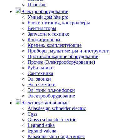
Пластик
Электрооборудование
Умный дом hite pro
Блоки питания, контроллеры
Вентиляторы
Запчасти к технике
Кондиционеры
Крепеж, комплектующие
Приборы, мультиметры и инструмент
Противопожарное оборудование
Прочее (Электрооборудование)
Рубильники
Сантехника
Эл. звонки
Эл. счетчики
Эл. тэны-эл.конфорки
Электрооборудование
Электроустановочные
Atlasdesign schneider electric
Cgss
Glossa schneider electric
Legrand etika
legrand valena
Panasonic shin dong-a корея