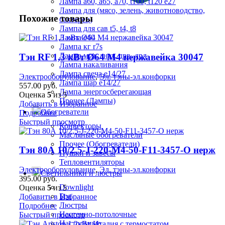
Лампа а60, а65, а70, t100, t120 е27
Лампа для (мясо, зелень, животноводство,
Похожие товары
бактерец)
Лампа для сав t5, t4, t8
Лампа е40
Лампа кг r7s
Лампа мгл, днат, дрв, дрл
Тэн RF 1,3 кВт Ø64 М4 нержавейка 30047
Лампа накаливания
Лампа свеча е14/27
Электрооборудование
,
Эл. тэны-эл.конфорки
Лампа шар е14/27
557.00
руб.
Лампа энергосберегающая
Оценка
5
из 5
Прочее (Лампы)
Добавить в Избранное
Обогреватели
Подробнее
Быстрый просмотр
Конвекторы
Масляные обогреватели
Прочее (Обогреватели)
Тэн 80А 10/2,5-J-220-М4-50-F11-3457-О нерж
Пушки и завесы
Тепловентиляторы
Электрооборудование
,
Эл. тэны-эл.конфорки
Светильники и люстры
395.00
руб.
Downlight
Оценка
5
из 5
Бра
Добавить в Избранное
Люстры
Подробнее
Настенно-потолочные
Быстрый просмотр
Настольные