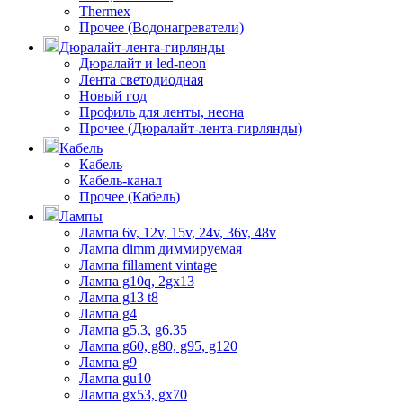
Thermex
Прочее (Водонагреватели)
Дюралайт-лента-гирлянды
Дюралайт и led-neon
Лента светодиодная
Новый год
Профиль для ленты, неона
Прочее (Дюралайт-лента-гирлянды)
Кабель
Кабель
Кабель-канал
Прочее (Кабель)
Лампы
Лампа 6v, 12v, 15v, 24v, 36v, 48v
Лампа dimm диммируемая
Лампа fillament vintage
Лампа g10q, 2gx13
Лампа g13 t8
Лампа g4
Лампа g5.3, g6.35
Лампа g60, g80, g95, g120
Лампа g9
Лампа gu10
Лампа gx53, gx70