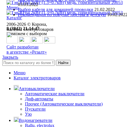
03.03.2022
Меню
Выбор кабеля для домашней проводки
21.02.2022
Рекомендации по покупке люстры в детскую
10.02.202
Каталог
2006-
2026
© Корона,
8 (3842) 21-14-47
магазин электротоваров
Поможем с выбором
Сайт разработан
в агентстве «Резалт»
Закрыть
Найти
Меню
Каталог электротоваров
Автовыключатели
Автоматические выключатели
Диф-автоматы
Прочее (Автоматические выключатели)
Пускатели
Узо
Водонагреватели
Ballu, electrolux