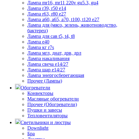
Лампа mr16, mr11 220v gu5.3, gu4
Лампа r39, r50 е14
Лампа r63, r80 е27
Лампа а60, а65, а70, t100, t120 е27
Лампа для (мясо, зелень, животноводство,
бактерец)
Лампа для сав t5, t4, t8
Лампа е40
Лампа кг r7s
Лампа мгл, днат, дрв, дрл
Лампа накаливания
Лампа свеча е14/27
Лампа шар е14/27
Лампа энергосберегающая
Прочее (Лампы)
Обогреватели
Конвекторы
Масляные обогреватели
Прочее (Обогреватели)
Пушки и завесы
Тепловентиляторы
Светильники и люстры
Downlight
Бра