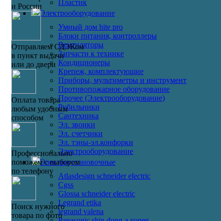
Пластик
и России
Электрооборудование
Умный дом hite pro
Блоки питания, контроллеры
Вентиляторы
Отправляем СДЭКом
Запчасти к технике
в пункт выдачи
Кондиционеры
или до двери
Крепеж, комплектующие
Приборы, мультиметры и инструмент
Противопожарное оборудование
Прочее (Электрооборудование)
Оплата товара
Рубильники
любым удобным
Сантехника
способом
Эл. звонки
Эл. счетчики
Эл. тэны-эл.конфорки
Электрооборудование
Профессионально
Электроустановочные
поможем с выбором
по телефону
Atlasdesign schneider electric
Cgss
Glossa schneider electric
Legrand etika
Поиск нужного
legrand valena
товара по фото
Panasonic shin dong-a корея