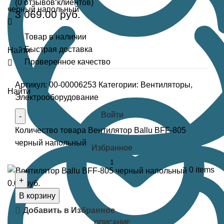
(
0
отзывов клиентов)
3 069.00
руб.
Товар в наличии
Быстрая доставка
Найти
Проверенное качество
Артикул:
00-00006253
Категории:
Вентиляторы
,
Найти
Электрооборудование
Войти
Количество товара Вентилятор Ballu BFF-805
черный напольный
Избранное
0
items
0.00
руб.
В корзину
Добавить в Избранное
ОПИСАНИЕ