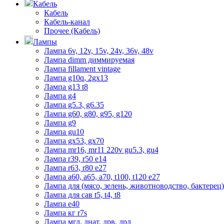
Кабель
Кабель
Кабель-канал
Прочее (Кабель)
Лампы
Лампа 6v, 12v, 15v, 24v, 36v, 48v
Лампа dimm диммируемая
Лампа fillament vintage
Лампа g10q, 2gx13
Лампа g13 t8
Лампа g4
Лампа g5.3, g6.35
Лампа g60, g80, g95, g120
Лампа g9
Лампа gu10
Лампа gx53, gx70
Лампа mr16, mr11 220v gu5.3, gu4
Лампа r39, r50 е14
Лампа r63, r80 е27
Лампа а60, а65, а70, t100, t120 е27
Лампа для (мясо, зелень, животноводство, бактерец)
Лампа для сав t5, t4, t8
Лампа е40
Лампа кг r7s
Лампа мгл, днат, дрв, дрл