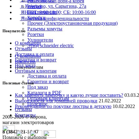
Panasonic shin dong-a корея
г. Кемерово, ул. Сарыгина, 27а
Werkel
Выключатели
ПН-ПТ: 9:00-18:00; СБ: 10:00-16:00
Коробки
Политика конфиденциальности
Прочее (Электроустановочная продукция)
Разъемы хомуты
Покупателю
Розетки
Удлинители
О компании
Этюд schneider electric
Отзывы
Доставка и оплата
О компании
Гарантии и возврат
Вакансии
Под заказ
Покупателям
Оптовым клиентам
Доставка и оплата
Гарантии и возврат
Полезные статьи
Под заказ
Каталоги в PDF
Как заменить лампочку и какую лучше поставить?
03.03.
Оптовым клиентам
Выбор кабеля для домашней проводки
21.02.2022
Полезное
Рекомендации по покупке люстры в детскую
10.02.2022
Отзывы
Контакты
2006-
2026
© Корона,
магазин электротоваров
8 (3842) 21-14-47
Поможем с выбором