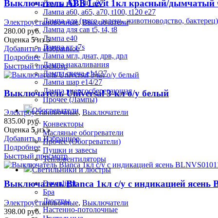
Выключатель ABB Levit 1кл красный/дымчатый
Лампа r63, r80 е27
Лампа а60, а65, а70, t100, t120 е27
Лампа для (мясо, зелень, животноводство, бактерец)
Электроустановочные
,
Выключатели
Лампа для сав t5, t4, t8
280.00
руб.
Лампа е40
Оценка
5
из 5
Лампа кг r7s
Добавить в Избранное
Лампа мгл, днат, дрв, дрл
Подробнее
Лампа накаливания
Быстрый просмотр
Лампа свеча е14/27
Лампа шар е14/27
Лампа энергосберегающая
Выключатель Universal 3-кл о/у белый
Прочее (Лампы)
Обогреватели
Электроустановочные
,
Выключатели
835.00
руб.
Конвекторы
Оценка
5
из 5
Масляные обогреватели
Добавить в Избранное
Прочее (Обогреватели)
Подробнее
Пушки и завесы
Быстрый просмотр
Тепловентиляторы
Светильники и люстры
Выключатель Blanca 1кл с/у с индикацией ясень
Downlight
Бра
Люстры
Электроустановочные
,
Выключатели
Настенно-потолочные
398.00
руб.