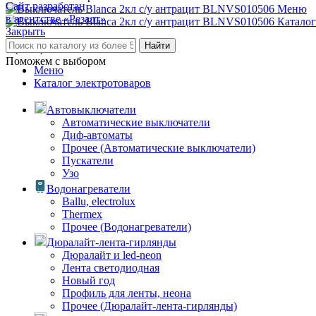
Сайт разработан
Меню
в агентстве «Резалт»
Каталог
Закрыть
Найти
8 (3842) 21-14-47
Поможем с выбором
Меню
Каталог электротоваров
Автовыключатели
Автоматические выключатели
Диф-автоматы
Прочее (Автоматические выключатели)
Пускатели
Узо
Водонагреватели
Ballu, electrolux
Thermex
Прочее (Водонагреватели)
Дюралайт-лента-гирлянды
Дюралайт и led-neon
Лента светодиодная
Новый год
Профиль для ленты, неона
Прочее (Дюралайт-лента-гирлянды)