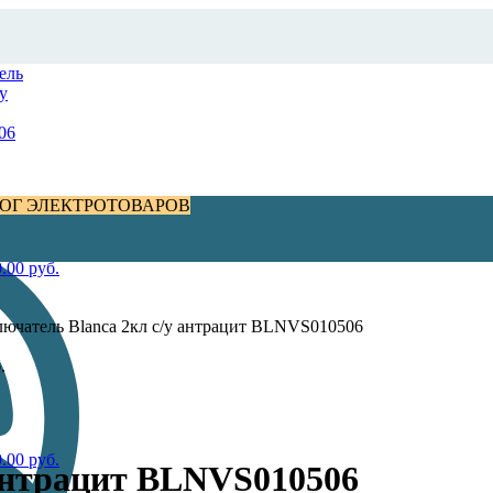
ОГ ЭЛЕКТРОТОВАРОВ
0.00
руб.
ючатель Blanca 2кл с/у антрацит BLNVS010506
.
0.00
руб.
 антрацит BLNVS010506