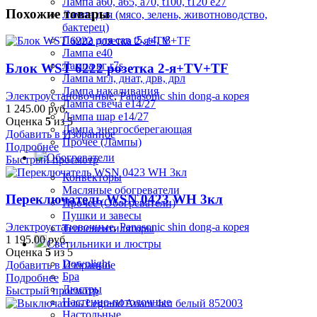
Лампа а60, а65, а70, t100, t120 е27
Похожие товары
Лампа для (мясо, зелень, животноводство,
бактерец)
Лампа для сав t5, t4, t8
Лампа е40
Лампа кг r7s
Блок WST 6222 розетка 2-я+TV+TF
Лампа мгл, днат, дрв, дрл
Лампа накаливания
Электроустановочные
,
Panasonic shin dong-a корея
Лампа свеча е14/27
1 245.00
руб.
Лампа шар е14/27
Оценка
5
из 5
Лампа энергосберегающая
Добавить в Избранное
Прочее (Лампы)
Подробнее
Обогреватели
Быстрый просмотр
Конвекторы
Масляные обогреватели
Переключатель WSN 0423 WH 3кл
Прочее (Обогреватели)
Пушки и завесы
Электроустановочные
,
Panasonic shin dong-a корея
Тепловентиляторы
1 195.00
руб.
Светильники и люстры
Оценка
5
из 5
Downlight
Добавить в Избранное
Бра
Подробнее
Люстры
Быстрый просмотр
Настенно-потолочные
Настольные