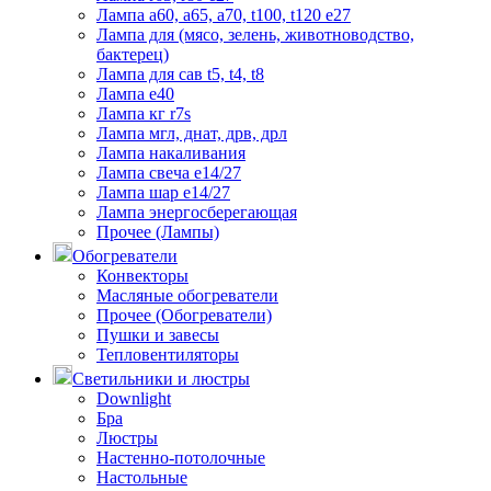
Лампа а60, а65, а70, t100, t120 е27
Лампа для (мясо, зелень, животноводство,
бактерец)
Лампа для сав t5, t4, t8
Лампа е40
Лампа кг r7s
Лампа мгл, днат, дрв, дрл
Лампа накаливания
Лампа свеча е14/27
Лампа шар е14/27
Лампа энергосберегающая
Прочее (Лампы)
Обогреватели
Конвекторы
Масляные обогреватели
Прочее (Обогреватели)
Пушки и завесы
Тепловентиляторы
Светильники и люстры
Downlight
Бра
Люстры
Настенно-потолочные
Настольные