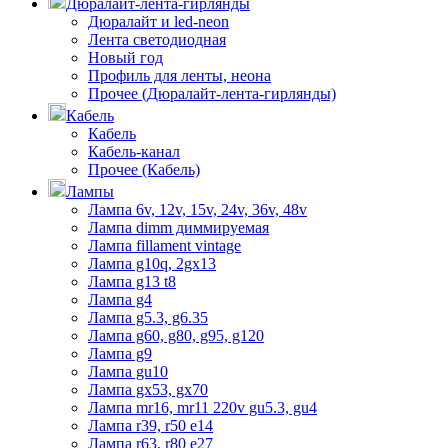
Дюралайт-лента-гирлянды
Дюралайт и led-neon
Лента светодиодная
Новый год
Профиль для ленты, неона
Прочее (Дюралайт-лента-гирлянды)
Кабель
Кабель
Кабель-канал
Прочее (Кабель)
Лампы
Лампа 6v, 12v, 15v, 24v, 36v, 48v
Лампа dimm диммируемая
Лампа fillament vintage
Лампа g10q, 2gx13
Лампа g13 t8
Лампа g4
Лампа g5.3, g6.35
Лампа g60, g80, g95, g120
Лампа g9
Лампа gu10
Лампа gx53, gx70
Лампа mr16, mr11 220v gu5.3, gu4
Лампа r39, r50 е14
Лампа r63, r80 е27