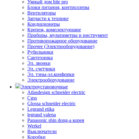
Умный дом hite pro
Блоки питания, контроллеры
Вентиляторы
Запчасти к технике
Кондиционеры
Крепеж, комплектующие
Приборы, мультиметры и инструмент
Противопожарное оборудование
Прочее (Электрооборудование)
Рубильники
Сантехника
Эл. звонки
Эл. счетчики
Эл. тэны-эл.конфорки
Электрооборудование
Электроустановочные
Atlasdesign schneider electric
Cgss
Glossa schneider electric
Legrand etika
legrand valena
Panasonic shin dong-a корея
Werkel
Выключатели
Коробки