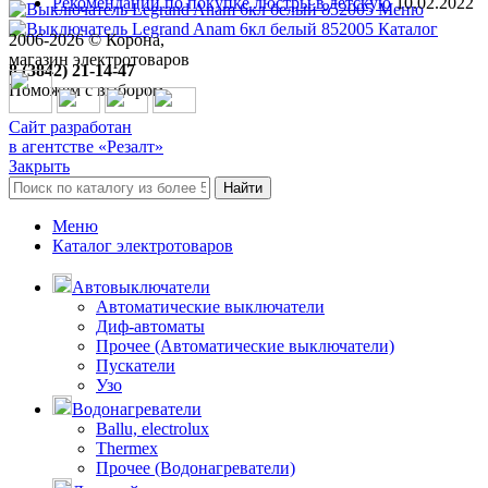
Рекомендации по покупке люстры в детскую
10.02.2022
Меню
Каталог
2006-
2026
© Корона,
магазин электротоваров
8 (3842) 21-14-47
Поможем с выбором
Сайт разработан
в агентстве «Резалт»
Закрыть
Найти
Меню
Каталог электротоваров
Автовыключатели
Автоматические выключатели
Диф-автоматы
Прочее (Автоматические выключатели)
Пускатели
Узо
Водонагреватели
Ballu, electrolux
Thermex
Прочее (Водонагреватели)