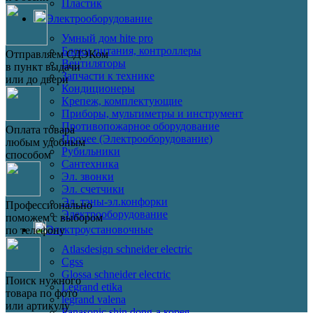
Пластик
Электрооборудование
Умный дом hite pro
Блоки питания, контроллеры
Отправляем СДЭКом
Вентиляторы
в пункт выдачи
Запчасти к технике
или до двери
Кондиционеры
Крепеж, комплектующие
Приборы, мультиметры и инструмент
Противопожарное оборудование
Оплата товара
Прочее (Электрооборудование)
любым удобным
Рубильники
способом
Сантехника
Эл. звонки
Эл. счетчики
Эл. тэны-эл.конфорки
Профессионально
Электрооборудование
поможем с выбором
Электроустановочные
по телефону
Atlasdesign schneider electric
Cgss
Glossa schneider electric
Поиск нужного
Legrand etika
товара по фото
legrand valena
или артикулу
Panasonic shin dong-a корея