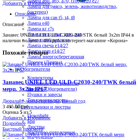
Лампа а60, а65, а70, t100, t120 е27
Добавить в Избранное
Лампа для (мясо, зелень, животноводство,
бактерец)
Описание
Лампа для сав t5, t4, t8
Лампа е40
Описание
Лампа кг r7s
Лампа мгл, днат, дрв, дрл
Занавес UNIEL LED ULD-С3020-240/STK белый 3x2m IP44 в
Лампа накаливания
наличии по цене 1 495 руб. в интернет-магазине «Корона»
Лампа свеча е14/27
Лампа шар е14/27
Похожие товары
Лампа энергосберегающая
Прочее (Лампы)
Обогреватели
Конвекторы
Занавес UNIEL LED ULD-С2030-240/TWK белый
Масляные обогреватели
мерц. 3x2m IP67
Прочее (Обогреватели)
Пушки и завесы
Тепловентиляторы
Дюралайт-лента-гирлянды
,
Новый год
3 495.00
руб.
Светильники и люстры
Оценка
5
из 5
Downlight
Добавить в Избранное
Бра
Подробнее
Люстры
Быстрый просмотр
Настенно-потолочные
Настольные