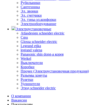
Рубильники
Сантехника
Эл. звонки
Эл. счетчики
Эл. тэны-эл.конфорки
Электрооборудование
Электроустановочные
Atlasdesign schneider electric
Cgss
Glossa schneider electric
Legrand etika
legrand valena
Panasonic shin dong-a корея
Werkel
Выключатели
Коробки
Прочее (Электроустановочная продукция)
Разъемы хомуты
Розетки
Удлинители
Этюд schneider electric
О компании
Вакансии
Покупателям