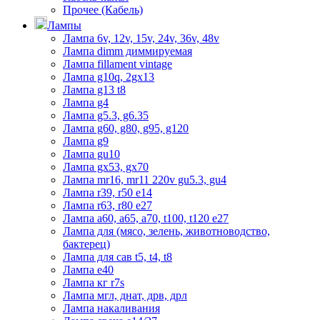
Прочее (Кабель)
Лампы
Лампа 6v, 12v, 15v, 24v, 36v, 48v
Лампа dimm диммируемая
Лампа fillament vintage
Лампа g10q, 2gx13
Лампа g13 t8
Лампа g4
Лампа g5.3, g6.35
Лампа g60, g80, g95, g120
Лампа g9
Лампа gu10
Лампа gx53, gx70
Лампа mr16, mr11 220v gu5.3, gu4
Лампа r39, r50 е14
Лампа r63, r80 е27
Лампа а60, а65, а70, t100, t120 е27
Лампа для (мясо, зелень, животноводство,
бактерец)
Лампа для сав t5, t4, t8
Лампа е40
Лампа кг r7s
Лампа мгл, днат, дрв, дрл
Лампа накаливания