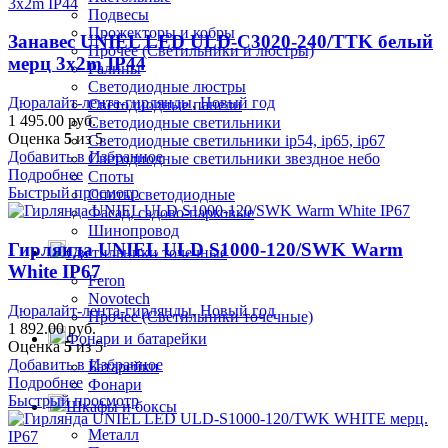
Подвесы
Прожекторы и кобры
Занавес UNIEL LED ULD-С3020-240/TTK белый
Прочее (Светильники и люстры)
мерц 3x2m IP44
Ралины
Светодиодные люстры
Дюралайт-лента-гирлянды
,
Новый год
Светодиодные панели
1 495.00
руб.
Светодиодные светильники
Оценка
5
из 5
Светодиодные светильники ip54, ip65, ip67
Добавить в Избранное
Светодиодные светильники звездное небо
Подробнее
Споты
Быстрый просмотр
Споты светодиодные
Фасад, садово-парковые
Шинопровод
Гирлянда UNIEL ULD S1000-120/SWK Warm
Светильники точечные
White IP67
Feron
Novotech
Дюралайт-лента-гирлянды
,
Новый год
Прочее (Светильники точечные)
1 892.00
руб.
Фонари и батарейки
Оценка
5
из 5
Добавить в Избранное
Батарейки
Подробнее
Фонари
Быстрый просмотр
Шкафы и боксы
Металл