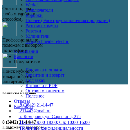
Werkel
Оплата товара
Выключатели
любым удобным
Коробки
способом
Прочее (Электроустановочная продукция)
Разъемы хомуты
Розетки
Удлинители
Профессионально
Этюд schneider electric
поможем с выбором
по телефону
О компании
Вакансии
Покупателям
Доставка и оплата
Поиск нужного
Гарантии и возврат
товара по фото
Под заказ
или артикулу
Каталоги в PDF
Оптовым клиентам
Контакты магазина
Полезное
Отзывы
8 (3842) 21-14-47
Контакты
211447@mail.ru
г. Кемерово, ул. Сарыгина, 27а
8 (3842) 21-14-47
ПН-ПТ: 9:00-18:00; СБ: 10:00-16:00
Поможем с выбором
Политика конфиденциальности