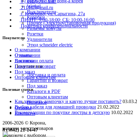
Panasonic shin dong-a корея
8 (3842) 21-14-47
Werkel
211447@mail.ru
Выключатели
г. Кемерово, ул. Сарыгина, 27а
Коробки
ПН-ПТ: 9:00-18:00; СБ: 10:00-16:00
Прочее (Электроустановочная продукция)
Политика конфиденциальности
Разъемы хомуты
Розетки
Покупателю
Удлинители
Этюд schneider electric
О компании
О компании
Отзывы
Вакансии
Доставка и оплата
Покупателям
Гарантии и возврат
Под заказ
Доставка и оплата
Оптовым клиентам
Гарантии и возврат
Под заказ
Полезные статьи
Каталоги в PDF
Оптовым клиентам
Как заменить лампочку и какую лучше поставить?
03.03.
Полезное
Выбор кабеля для домашней проводки
21.02.2022
Отзывы
Рекомендации по покупке люстры в детскую
10.02.2022
Контакты
2006-
2026
© Корона,
магазин электротоваров
8 (3842) 21-14-47
Поможем с выбором