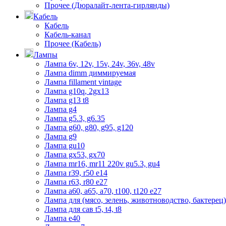
Прочее (Дюралайт-лента-гирлянды)
Кабель
Кабель
Кабель-канал
Прочее (Кабель)
Лампы
Лампа 6v, 12v, 15v, 24v, 36v, 48v
Лампа dimm диммируемая
Лампа fillament vintage
Лампа g10q, 2gx13
Лампа g13 t8
Лампа g4
Лампа g5.3, g6.35
Лампа g60, g80, g95, g120
Лампа g9
Лампа gu10
Лампа gx53, gx70
Лампа mr16, mr11 220v gu5.3, gu4
Лампа r39, r50 е14
Лампа r63, r80 е27
Лампа а60, а65, а70, t100, t120 е27
Лампа для (мясо, зелень, животноводство, бактерец)
Лампа для сав t5, t4, t8
Лампа е40