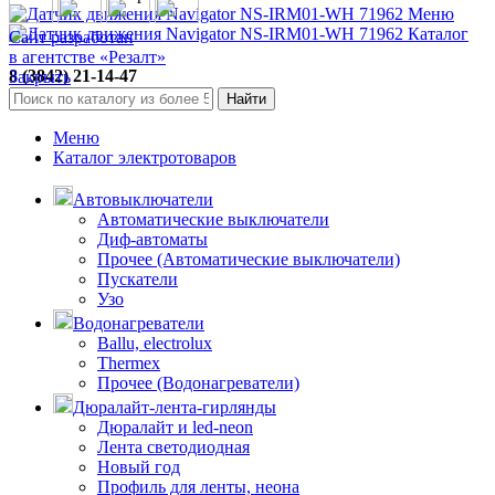
Меню
Каталог
Сайт разработан
в агентстве «Резалт»
8 (3842) 21-14-47
Закрыть
Поможем с выбором
Найти
Меню
Каталог электротоваров
Автовыключатели
Автоматические выключатели
Диф-автоматы
Прочее (Автоматические выключатели)
Пускатели
Узо
Водонагреватели
Ballu, electrolux
Thermex
Прочее (Водонагреватели)
Дюралайт-лента-гирлянды
Дюралайт и led-neon
Лента светодиодная
Новый год
Профиль для ленты, неона