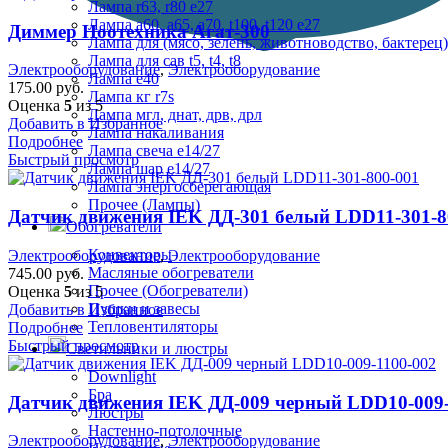
Лампа r63, r80 е27
Лампа а60, а65, а70, t100, t120 е27
Диммер Ноотехника Агат-300
Лампа для (мясо, зелень, животноводство, бактерец)
Лампа для сав t5, t4, t8
Электрооборудование
,
Электрооборудование
Лампа е40
175.00
руб.
Лампа кг r7s
Оценка
5
из 5
Лампа мгл, днат, дрв, дрл
Добавить в Избранное
Лампа накаливания
Подробнее
Лампа свеча е14/27
Быстрый просмотр
Лампа шар е14/27
Лампа энергосберегающая
Прочее (Лампы)
Датчик движения IEK ДД-301 белый LDD11-301-8
Обогреватели
Конвекторы
Электрооборудование
,
Электрооборудование
Масляные обогреватели
745.00
руб.
Прочее (Обогреватели)
Оценка
5
из 5
Пушки и завесы
Добавить в Избранное
Тепловентиляторы
Подробнее
Быстрый просмотр
Светильники и люстры
Downlight
Бра
Датчик движения IEK ДД-009 черный LDD10-009-
Люстры
Настенно-потолочные
Электрооборудование
,
Электрооборудование