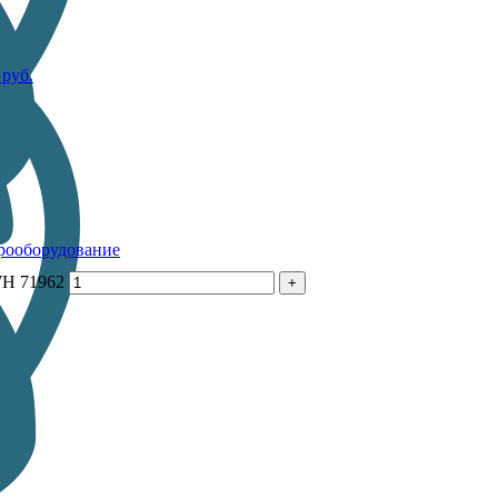
0
руб.
рооборудование
WH 71962