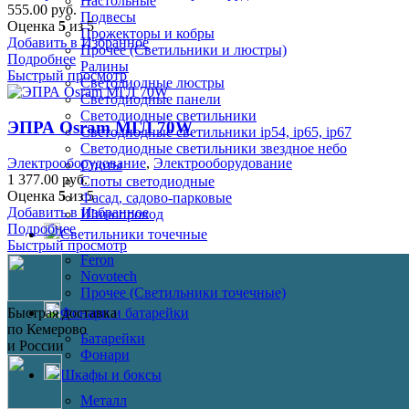
Настольные
555.00
руб.
Подвесы
Оценка
5
из 5
Прожекторы и кобры
Добавить в Избранное
Прочее (Светильники и люстры)
Подробнее
Ралины
Быстрый просмотр
Светодиодные люстры
Светодиодные панели
Светодиодные светильники
ЭПРА Osram МГЛ 70W
Светодиодные светильники ip54, ip65, ip67
Светодиодные светильники звездное небо
Электрооборудование
,
Электрооборудование
Споты
1 377.00
руб.
Споты светодиодные
Оценка
5
из 5
Фасад, садово-парковые
Добавить в Избранное
Шинопровод
Подробнее
Светильники точечные
Быстрый просмотр
Feron
Novotech
Прочее (Светильники точечные)
Быстрая доставка
Фонари и батарейки
по Кемерово
Батарейки
и России
Фонари
Шкафы и боксы
Металл