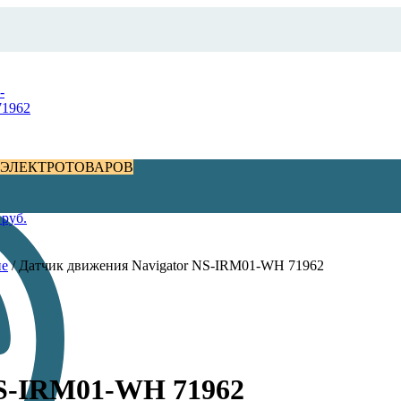
 ЭЛЕКТРОТОВАРОВ
0
руб.
ие
/
Датчик движения Navigator NS-IRM01-WH 71962
NS-IRM01-WH 71962