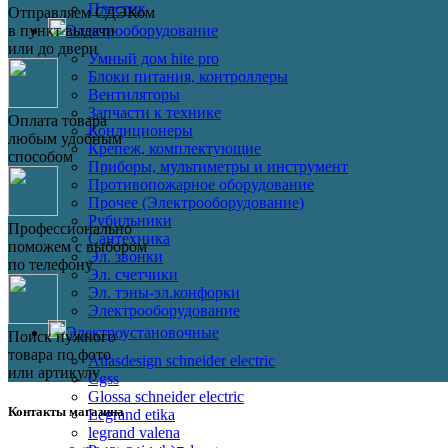
Пластик
Отправляем СДЭКом
в пункт выдачи
Электрооборудование
или до двери
Умный дом hite pro
Блоки питания, контроллеры
Вентиляторы
Запчасти к технике
Оплата товара
Кондиционеры
любым удобным
Крепеж, комплектующие
способом
Приборы, мультиметры и инструмент
Противопожарное оборудование
Прочее (Электрооборудование)
Рубильники
Профессионально
Сантехника
поможем с выбором
Эл. звонки
по телефону
Эл. счетчики
Эл. тэны-эл.конфорки
Электрооборудование
Электроустановочные
Поиск нужного
товара по фото
Atlasdesign schneider electric
или артикулу
Cgss
Glossa schneider electric
Контакты магазина
Legrand etika
legrand valena