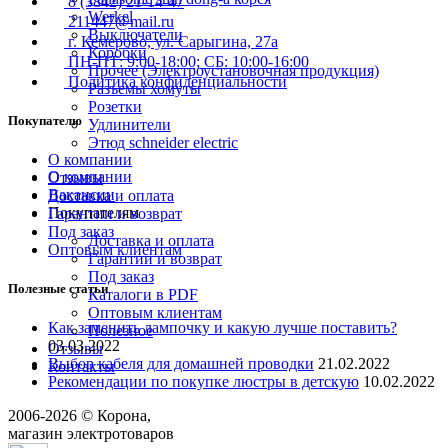
8 (3842) 21-14-47
Werkel
211447@mail.ru
Выключатели
г. Кемерово, ул. Сарыгина, 27а
Коробки
ПН-ПТ: 9:00-18:00; СБ: 10:00-16:00
Прочее (Электроустановочная продукция)
Политика конфиденциальности
Разъемы хомуты
Розетки
Покупателю
Удлинители
Этюд schneider electric
О компании
О компании
Отзывы
Вакансии
Доставка и оплата
Покупателям
Гарантии и возврат
Под заказ
Доставка и оплата
Оптовым клиентам
Гарантии и возврат
Под заказ
Полезные статьи
Каталоги в PDF
Оптовым клиентам
Как заменить лампочку и какую лучше поставить?
Полезное
03.03.2022
Отзывы
Выбор кабеля для домашней проводки
21.02.2022
Контакты
Рекомендации по покупке люстры в детскую
10.02.2022
2006-
2026
© Корона,
8 (3842) 21-14-47
магазин электротоваров
Поможем с выбором