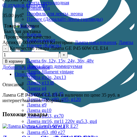
Лента светодиодная
(
0
отзывов клиентов)
Новый год
Профиль для ленты, неона
35.00
руб.
Прочее (Дюралайт-лента-гирлянды)
Товар в наличии
Кабель
Быстрая доставка
Кабель
Проверенное качество
Кабель-канал
Артикул:
00-00011433
Категории:
Лампа накаливания
,
Лампы
Прочее (Кабель)
Количество товара Лампа GE P45 60W CL E14
Лампы
Лампа 6v, 12v, 15v, 24v, 36v, 48v
В корзину
Лампа dimm диммируемая
Добавить в Избранное
Лампа fillament vintage
Описание
Лампа g10q, 2gx13
Лампа g13 t8
Описание
Лампа g4
Лампа g5.3, g6.35
Лампа GE P45 60W CL E14 в наличии по цене 35 руб. в
Лампа g60, g80, g95, g120
интернет-магазине «Корона»
Лампа g9
Лампа gu10
Похожие товары
Лампа gx53, gx70
Лампа mr16, mr11 220v gu5.3, gu4
Лампа r39, r50 е14
Лампа r63, r80 е27