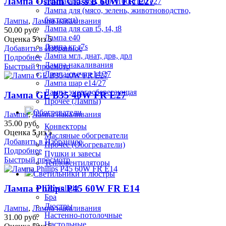
Лампа Osram Class B 60W FR E27
Лампа а60, а65, а70, t100, t120 е27
Лампа для (мясо, зелень, животноводство,
бактерец)
Лампы
,
Лампа накаливания
Лампа для сав t5, t4, t8
50.00
руб.
Лампа е40
Оценка
5
из 5
Лампа кг r7s
Добавить в Избранное
Лампа мгл, днат, дрв, дрл
Подробнее
Лампа накаливания
Быстрый просмотр
Лампа свеча е14/27
Лампа шар е14/27
Лампа энергосберегающая
Лампа GE B35 40W FR E27
Прочее (Лампы)
Обогреватели
Лампы
,
Лампа накаливания
35.00
руб.
Конвекторы
Оценка
5
из 5
Масляные обогреватели
Добавить в Избранное
Прочее (Обогреватели)
Подробнее
Пушки и завесы
Быстрый просмотр
Тепловентиляторы
Светильники и люстры
Лампа Philips P45 60W FR E14
Downlight
Бра
Люстры
Лампы
,
Лампа накаливания
Настенно-потолочные
31.00
руб.
Настольные