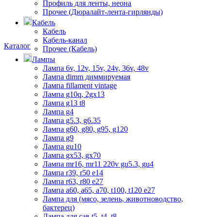
Профиль для ленты, неона
Прочее (Дюралайт-лента-гирлянды)
Кабель
Кабель
Кабель-канал
Каталог
Прочее (Кабель)
Лампы
8 (3842) 21-14-47
Лампа 6v, 12v, 15v, 24v, 36v, 48v
Поможем с выбором
Лампа dimm диммируемая
Лампа fillament vintage
Лампа g10q, 2gx13
Лампа g13 t8
Лампа g4
Лампа g5.3, g6.35
Лампа g60, g80, g95, g120
Лампа g9
Лампа gu10
Лампа gx53, gx70
Лампа mr16, mr11 220v gu5.3, gu4
Лампа r39, r50 е14
Лампа r63, r80 е27
Лампа а60, а65, а70, t100, t120 е27
Лампа для (мясо, зелень, животноводство,
бактерец)
Лампа для сав t5, t4, t8