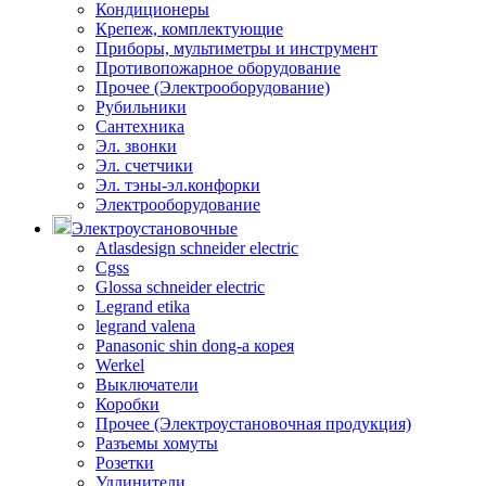
Кондиционеры
Крепеж, комплектующие
Приборы, мультиметры и инструмент
Противопожарное оборудование
Прочее (Электрооборудование)
Рубильники
Сантехника
Эл. звонки
Эл. счетчики
Эл. тэны-эл.конфорки
Электрооборудование
Электроустановочные
Atlasdesign schneider electric
Cgss
Glossa schneider electric
Legrand etika
legrand valena
Panasonic shin dong-a корея
Werkel
Выключатели
Коробки
Прочее (Электроустановочная продукция)
Разъемы хомуты
Розетки
Удлинители