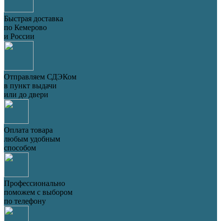
Быстрая доставка
по Кемерово
и России
Отправляем СДЭКом
в пункт выдачи
или до двери
Оплата товара
любым удобным
способом
Профессионально
поможем с выбором
по телефону