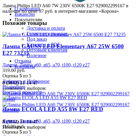
Лампа Philips LED A60 7W 230V 6500K E27 929002299167 в
О компании
наличии по цене 97 руб. в интернет-магазине «Корона»
Вакансии
Покупателям
Похожие товары
Доставка и оплата
Гарантии и возврат
Под заказ
Каталоги в PDF
Лампа GAUSS LED Elementary A67 25W 6500
Оптовым клиентам
E27 73235
Полезное
Отзывы
Лампы
,
Лампа а60, а65, а70, t100, t120 е27
Контакты
319.00
руб.
Оценка
5
из 5
Добавить в Избранное
8 (3842) 21-14-47
Подробнее
Поможем с выбором
Быстрый просмотр
Меню
Лампа ECOLA LED A55 8W E27 RED
Каталог
Лампы
,
Лампа а60, а65, а70, t100, t120 е27
8 (3842) 21-14-47
110.00
руб.
Поможем с выбором
Оценка
5
из 5