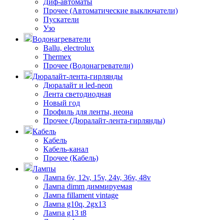
Диф-автоматы
Прочее (Автоматические выключатели)
Пускатели
Узо
Водонагреватели
Ballu, electrolux
Thermex
Прочее (Водонагреватели)
Дюралайт-лента-гирлянды
Дюралайт и led-neon
Лента светодиодная
Новый год
Профиль для ленты, неона
Прочее (Дюралайт-лента-гирлянды)
Кабель
Кабель
Кабель-канал
Прочее (Кабель)
Лампы
Лампа 6v, 12v, 15v, 24v, 36v, 48v
Лампа dimm диммируемая
Лампа fillament vintage
Лампа g10q, 2gx13
Лампа g13 t8