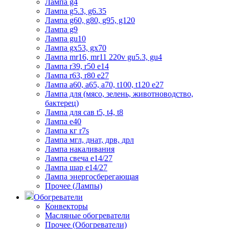
Лампа g4
Лампа g5.3, g6.35
Лампа g60, g80, g95, g120
Лампа g9
Лампа gu10
Лампа gx53, gx70
Лампа mr16, mr11 220v gu5.3, gu4
Лампа r39, r50 е14
Лампа r63, r80 е27
Лампа а60, а65, а70, t100, t120 е27
Лампа для (мясо, зелень, животноводство,
бактерец)
Лампа для сав t5, t4, t8
Лампа е40
Лампа кг r7s
Лампа мгл, днат, дрв, дрл
Лампа накаливания
Лампа свеча е14/27
Лампа шар е14/27
Лампа энергосберегающая
Прочее (Лампы)
Обогреватели
Конвекторы
Масляные обогреватели
Прочее (Обогреватели)