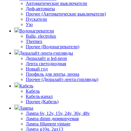
Автоматические выключатели
Диф-автоматы
Прочее (Автоматические выключатели)
Пускатели
Узо
Водонагреватели
Ballu, electrolux
Thermex
Прочее (Водонагреватели)
Дюралайт-лента-гирлянды
Дюралайт и led-neon
Лента светодиодная
Новый год
Профиль для ленты, неона
Прочее (Дюралайт-лента-гирлянды)
Кабель
Кабель
Кабель-канал
Прочее (Кабель)
Лампы
Лампа 6v, 12v, 15v, 24v, 36v, 48v
Лампа dimm диммируемая
Лампа fillament vintage
Лампа g10q, 2gx13