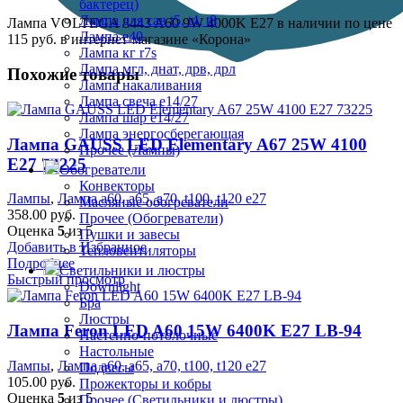
бактерец)
Лампа для сав t5, t4, t8
Лампа VOLTEGA 8443 A60 9W 4000K E27 в наличии по цене
Лампа е40
115 руб. в интернет-магазине «Корона»
Лампа кг r7s
Лампа мгл, днат, дрв, дрл
Похожие товары
Лампа накаливания
Лампа свеча е14/27
Лампа шар е14/27
Лампа энергосберегающая
Лампа GAUSS LED Elementary A67 25W 4100
Прочее (Лампы)
E27 73225
Обогреватели
Конвекторы
Лампы
,
Лампа а60, а65, а70, t100, t120 е27
Масляные обогреватели
358.00
руб.
Прочее (Обогреватели)
Оценка
5
из 5
Пушки и завесы
Добавить в Избранное
Тепловентиляторы
Подробнее
Светильники и люстры
Быстрый просмотр
Downlight
Бра
Люстры
Лампа Feron LED A60 15W 6400K E27 LB-94
Настенно-потолочные
Настольные
Лампы
,
Лампа а60, а65, а70, t100, t120 е27
Подвесы
105.00
руб.
Прожекторы и кобры
Оценка
5
из 5
Прочее (Светильники и люстры)