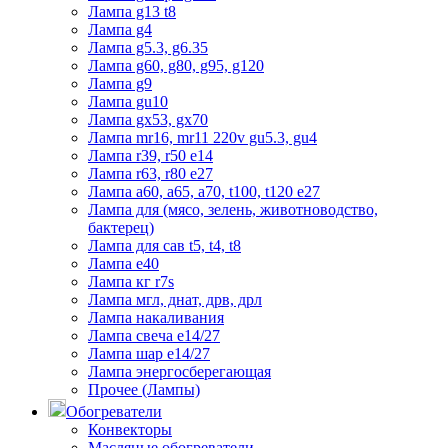
Лампа g13 t8
Лампа g4
Лампа g5.3, g6.35
Лампа g60, g80, g95, g120
Лампа g9
Лампа gu10
Лампа gx53, gx70
Лампа mr16, mr11 220v gu5.3, gu4
Лампа r39, r50 е14
Лампа r63, r80 е27
Лампа а60, а65, а70, t100, t120 е27
Лампа для (мясо, зелень, животноводство,
бактерец)
Лампа для сав t5, t4, t8
Лампа е40
Лампа кг r7s
Лампа мгл, днат, дрв, дрл
Лампа накаливания
Лампа свеча е14/27
Лампа шар е14/27
Лампа энергосберегающая
Прочее (Лампы)
Обогреватели
Конвекторы
Масляные обогреватели