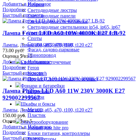
Добавить в Избранное
Ралины
Подробнее
Светодиодные люстры
Быстрый просмотр
Светодиодные панели
Светодиодные светильники
Светодиодные светильники ip54, ip65, ip67
Лампа Feron LED A60 10W 4000K E27 LB-92
Светодиодные светильники звездное небо
Споты
Споты светодиодные
Лампы
,
Лампа а60, а65, а70, t100, t120 е27
Фасад, садово-парковые
73.00
руб.
Шинопровод
Оценка
5
из 5
Добавить в Избранное
Светильники точечные
Подробнее
Feron
Быстрый просмотр
Novotech
Прочее (Светильники точечные)
Фонари и батарейки
Лампа Philips LED A60 11W 230V 3000K E27
Батарейки
929002299567
Фонари
Шкафы и боксы
Металл
Лампы
,
Лампа а60, а65, а70, t100, t120 е27
Пластик
150.00
руб.
Оценка
5
из 5
Электрооборудование
Добавить в Избранное
Умный дом hite pro
Подробнее
Блоки питания, контроллеры
Быстрый просмотр
Вентиляторы