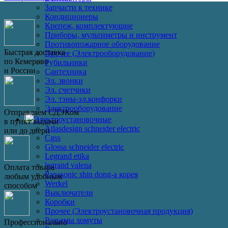
Запчасти к технике
Кондиционеры
Крепеж, комплектующие
Приборы, мультиметры и инструмент
Противопожарное оборудование
Быстрая доставка
Прочее (Электрооборудование)
по Кемерово
Рубильники
и России
Сантехника
Эл. звонки
Эл. счетчики
Эл. тэны-эл.конфорки
Электрооборудование
Отправляем СДЭКом
Электроустановочные
в пункт выдачи
Atlasdesign schneider electric
или до двери
Cgss
Glossa schneider electric
Legrand etika
legrand valena
Оплата товара
Panasonic shin dong-a корея
любым удобным
Werkel
способом
Выключатели
Коробки
Прочее (Электроустановочная продукция)
Разъемы хомуты
Профессионально