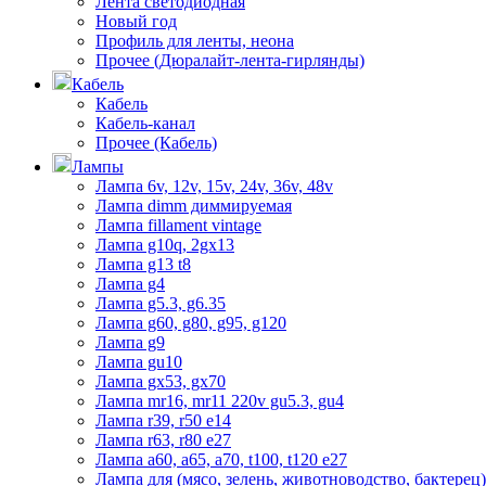
Лента светодиодная
Новый год
Профиль для ленты, неона
Прочее (Дюралайт-лента-гирлянды)
Кабель
Кабель
Кабель-канал
Прочее (Кабель)
Лампы
Лампа 6v, 12v, 15v, 24v, 36v, 48v
Лампа dimm диммируемая
Лампа fillament vintage
Лампа g10q, 2gx13
Лампа g13 t8
Лампа g4
Лампа g5.3, g6.35
Лампа g60, g80, g95, g120
Лампа g9
Лампа gu10
Лампа gx53, gx70
Лампа mr16, mr11 220v gu5.3, gu4
Лампа r39, r50 е14
Лампа r63, r80 е27
Лампа а60, а65, а70, t100, t120 е27
Лампа для (мясо, зелень, животноводство, бактерец)