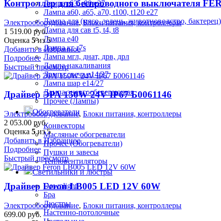
Контроллер для беспроводного выключателя FER
Лампа r63, r80 е27
Лампа а60, а65, а70, t100, t120 е27
Лампа для (мясо, зелень, животноводство, бактерец)
Электрооборудование
,
Блоки питания, контроллеры
Лампа для сав t5, t4, t8
1 519.00
руб.
Лампа е40
Оценка
5
из 5
Лампа кг r7s
Добавить в Избранное
Лампа мгл, днат, дрв, дрл
Подробнее
Лампа накаливания
Быстрый просмотр
Лампа свеча е14/27
Лампа шар е14/27
Лампа энергосберегающая
Драйвер ЭРА 150W 24V IP67 Б0061146
Прочее (Лампы)
Обогреватели
Электрооборудование
,
Блоки питания, контроллеры
2 053.00
руб.
Конвекторы
Оценка
5
из 5
Масляные обогреватели
Добавить в Избранное
Прочее (Обогреватели)
Подробнее
Пушки и завесы
Быстрый просмотр
Тепловентиляторы
Светильники и люстры
Драйвер Feron LB005 LED 12V 60W
Downlight
Бра
Люстры
Электрооборудование
,
Блоки питания, контроллеры
Настенно-потолочные
699.00
руб.