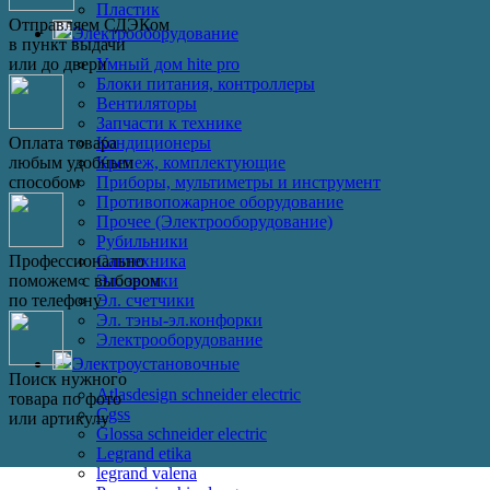
Пластик
Отправляем СДЭКом
Электрооборудование
в пункт выдачи
Умный дом hite pro
или до двери
Блоки питания, контроллеры
Вентиляторы
Запчасти к технике
Кондиционеры
Оплата товара
Крепеж, комплектующие
любым удобным
Приборы, мультиметры и инструмент
способом
Противопожарное оборудование
Прочее (Электрооборудование)
Рубильники
Сантехника
Профессионально
Эл. звонки
поможем с выбором
Эл. счетчики
по телефону
Эл. тэны-эл.конфорки
Электрооборудование
Электроустановочные
Поиск нужного
Atlasdesign schneider electric
товара по фото
Cgss
или артикулу
Glossa schneider electric
Legrand etika
legrand valena