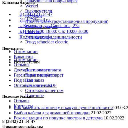
Panasonic shin dong-a корея
Контакты магазина
Werkel
Выключатели
8 (3842) 21-14-47
Коробки
211447@mail.ru
Прочее (Электроустановочная продукция)
г. Кемерово, ул. Сарыгина, 27а
Разъемы хомуты
ПН-ПТ: 9:00-18:00; СБ: 10:00-16:00
Розетки
Удлинители
Политика конфиденциальности
Этюд schneider electric
Покупателю
О компании
Вакансии
О компании
Покупателям
Отзывы
Доставка и оплата
Доставка и оплата
Гарантии и возврат
Гарантии и возврат
Под заказ
Под заказ
Оптовым клиентам
Каталоги в PDF
Оптовым клиентам
Полезное
Полезные статьи
Отзывы
Контакты
Как заменить лампочку и какую лучше поставить?
03.03.
Выбор кабеля для домашней проводки
21.02.2022
Рекомендации по покупке люстры в детскую
10.02.2022
8 (3842) 21-14-47
Поможем с выбором
2006-
2026
© Корона,