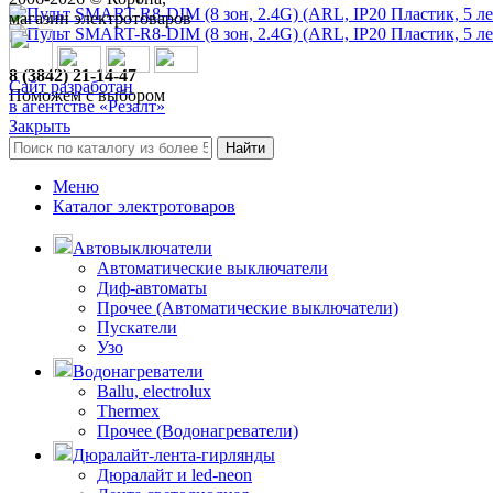
магазин электротоваров
8 (3842) 21-14-47
Сайт разработан
Поможем с выбором
в агентстве «Резалт»
Закрыть
Найти
Меню
Каталог электротоваров
Автовыключатели
Автоматические выключатели
Диф-автоматы
Прочее (Автоматические выключатели)
Пускатели
Узо
Водонагреватели
Ballu, electrolux
Thermex
Прочее (Водонагреватели)
Дюралайт-лента-гирлянды
Дюралайт и led-neon