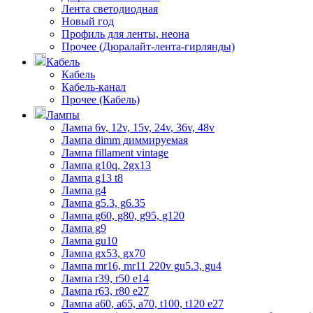
Лента светодиодная
Новый год
Профиль для ленты, неона
Прочее (Дюралайт-лента-гирлянды)
Кабель
Кабель
Кабель-канал
Прочее (Кабель)
Лампы
Лампа 6v, 12v, 15v, 24v, 36v, 48v
Лампа dimm диммируемая
Лампа fillament vintage
Лампа g10q, 2gx13
Лампа g13 t8
Лампа g4
Лампа g5.3, g6.35
Лампа g60, g80, g95, g120
Лампа g9
Лампа gu10
Лампа gx53, gx70
Лампа mr16, mr11 220v gu5.3, gu4
Лампа r39, r50 е14
Лампа r63, r80 е27
Лампа а60, а65, а70, t100, t120 е27