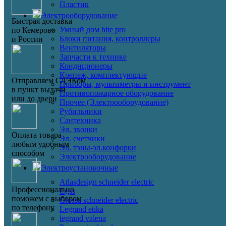
Пластик
Электрооборудование
Быстрая доставка
Умный дом hite pro
по Кемерово
Блоки питания, контроллеры
и России
Вентиляторы
Запчасти к технике
Кондиционеры
Крепеж, комплектующие
Отправляем СДЭКом
Приборы, мультиметры и инструмент
в пункт выдачи
Противопожарное оборудование
или до двери
Прочее (Электрооборудование)
Рубильники
Сантехника
Эл. звонки
Оплата товара
Эл. счетчики
любым удобным
Эл. тэны-эл.конфорки
способом
Электрооборудование
Электроустановочные
Atlasdesign schneider electric
Профессионально
Cgss
поможем с выбором
Glossa schneider electric
по телефону
Legrand etika
legrand valena