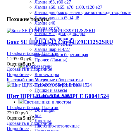
Лампа r63, r80 е27
Лампа а60, а65, а70, t100, t120 е27
Лампа для (мясо, зелень, животноводство, бакт
Лампа для сав t5, t4, t8
Похожие товары
Лампа е40
Лампа кг r7s
Лампа мгл, днат, дрв, дрл
Лампа накаливания
Бокс SE ЩРН-П-12 City9 EZ9E112S2SRU
Лампа свеча е14/27
Лампа шар е14/27
Шкафы и боксы
,
Пластик
Лампа энергосберегающая
1 295.00
руб.
Прочее (Лампы)
Оценка
5
из 5
Обогреватели
Добавить в Избранное
Подробнее
Конвекторы
Быстрый просмотр
Масляные обогреватели
Прочее (Обогреватели)
Пушки и завесы
Тепловентиляторы
Щит ЩРН-П-10 ЭРА SIMPLE Б0041524
Светильники и люстры
Шкафы и боксы
,
Пластик
Downlight
729.00
руб.
Бра
Оценка
5
из 5
Люстры
Добавить в Избранное
Настенно-потолочные
Подробнее