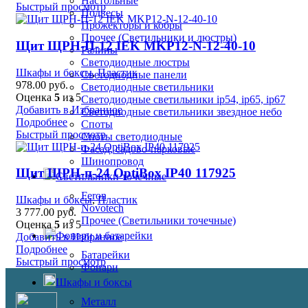
Настольные
Быстрый просмотр
Подвесы
Прожекторы и кобры
Прочее (Светильники и люстры)
Щит ЩРН-П-12 IEK MKP12-N-12-40-10
Ралины
Светодиодные люстры
Шкафы и боксы
,
Пластик
Светодиодные панели
978.00
руб.
Светодиодные светильники
Оценка
5
из 5
Светодиодные светильники ip54, ip65, ip67
Добавить в Избранное
Светодиодные светильники звездное небо
Подробнее
Споты
Быстрый просмотр
Споты светодиодные
Фасад, садово-парковые
Шинопровод
Щит ЩРН-п-24 OptiBox IP40 117925
Светильники точечные
Feron
Шкафы и боксы
,
Пластик
Novotech
3 777.00
руб.
Прочее (Светильники точечные)
Оценка
5
из 5
Фонари и батарейки
Добавить в Избранное
Подробнее
Батарейки
Быстрый просмотр
Фонари
Шкафы и боксы
Металл