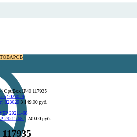
ОТОВАРОВ
 OptiBox IP40 117935
т) 023029
3 149.00
руб.
БР 29211-68
1 249.00
руб.
 117935