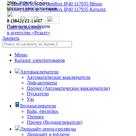
2006-
2026
© Корона,
Меню
магазин электротоваров
Каталог
8 (3842) 21-14-47
Поможем с выбором
Сайт разработан
в агентстве «Резалт»
Закрыть
Меню
Каталог электротоваров
Автовыключатели
Автоматические выключатели
Диф-автоматы
Прочее (Автоматические выключатели)
Пускатели
Узо
Водонагреватели
Ballu, electrolux
Thermex
Прочее (Водонагреватели)
Дюралайт-лента-гирлянды
Дюралайт и led-neon