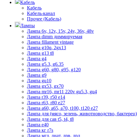
Кабель
Кабель
Кабель-канал
Прочее (Кабель)
Лампы
Лампа 6v, 12v, 15v, 24v, 36v, 48v
Лампа dimm диммируемая
Лампа fillament vintage
Лампа g10q, 2gx13
Лампа g13 t8
Лампа g4
Лампа g5.3, g6.35
Лампа g60, g80, g95, g120
Лампа g9
Лампа gu10
Лампа gx53, gx70
Лампа mr16, mr11 220v gu5.3, gu4
Лампа r39, r50 е14
Лампа r63, r80 е27
Лампа а60, а65, а70, t100, t120 е27
Лампа для (мясо, зелень, животноводство, бактерец)
Лампа для сав t5, t4, t8
Лампа е40
Лампа кг r7s
Лампа мгл, днат, дрв, дрл