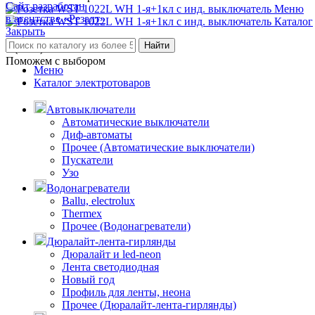
Сайт разработан
Меню
в агентстве «Резалт»
Каталог
Закрыть
Найти
8 (3842) 21-14-47
Поможем с выбором
Меню
Каталог электротоваров
Автовыключатели
Автоматические выключатели
Диф-автоматы
Прочее (Автоматические выключатели)
Пускатели
Узо
Водонагреватели
Ballu, electrolux
Thermex
Прочее (Водонагреватели)
Дюралайт-лента-гирлянды
Дюралайт и led-neon
Лента светодиодная
Новый год
Профиль для ленты, неона
Прочее (Дюралайт-лента-гирлянды)