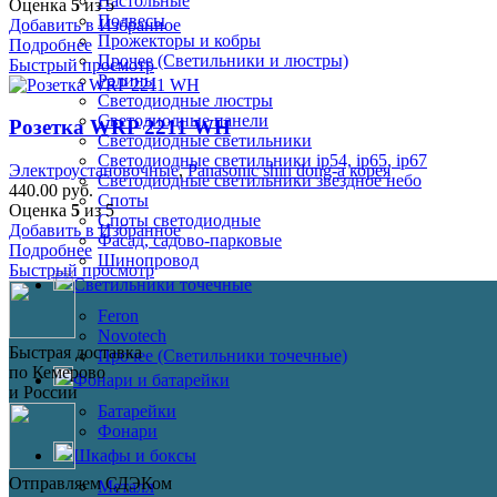
Настольные
Оценка
5
из 5
Подвесы
Добавить в Избранное
Прожекторы и кобры
Подробнее
Прочее (Светильники и люстры)
Быстрый просмотр
Ралины
Светодиодные люстры
Светодиодные панели
Розетка WRP 2211 WH
Светодиодные светильники
Светодиодные светильники ip54, ip65, ip67
Электроустановочные
,
Panasonic shin dong-a корея
Светодиодные светильники звездное небо
440.00
руб.
Споты
Оценка
5
из 5
Споты светодиодные
Добавить в Избранное
Фасад, садово-парковые
Подробнее
Шинопровод
Быстрый просмотр
Светильники точечные
Feron
Novotech
Быстрая доставка
Прочее (Светильники точечные)
по Кемерово
Фонари и батарейки
и России
Батарейки
Фонари
Шкафы и боксы
Отправляем СДЭКом
Металл