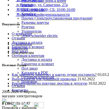
Panasonic shin dong-a корея
г. Кемерово, ул. Сарыгина, 27а
Werkel
Выключатели
ПН-ПТ: 9:00-18:00; СБ: 10:00-16:00
Коробки
Политика конфиденциальности
Прочее (Электроустановочная продукция)
Разъемы хомуты
Покупателю
Розетки
Удлинители
О компании
Этюд schneider electric
Отзывы
Доставка и оплата
О компании
Гарантии и возврат
Вакансии
Под заказ
Покупателям
Оптовым клиентам
Доставка и оплата
Гарантии и возврат
Полезные статьи
Под заказ
Каталоги в PDF
Как заменить лампочку и какую лучше поставить?
03.03.
Оптовым клиентам
Выбор кабеля для домашней проводки
21.02.2022
Полезное
Рекомендации по покупке люстры в детскую
10.02.2022
Отзывы
Контакты
2006-
2026
© Корона,
магазин электротоваров
8 (3842) 21-14-47
Поможем с выбором