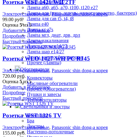
Розетка WST 1426 WH 2TF
Лампа r63, r80 е27
Лампа а60, а65, а70, t100, t120 е27
Лампа для (мясо, зелень, животноводство, бактерец)
Электроустановочные
,
Panasonic shin dong-a корея
Лампа для сав t5, t4, t8
99.00
руб.
Лампа е40
Оценка
5
из 5
Лампа кг r7s
Добавить в Избранное
Лампа мгл, днат, дрв, дрл
Подробнее
Лампа накаливания
Быстрый просмотр
Лампа свеча е14/27
Лампа шар е14/27
Лампа энергосберегающая
Розетка WLO-1427-WH PC RJ45
Прочее (Лампы)
Обогреватели
Электроустановочные
,
Panasonic shin dong-a корея
720.00
руб.
Конвекторы
Оценка
5
из 5
Масляные обогреватели
Добавить в Избранное
Прочее (Обогреватели)
Подробнее
Пушки и завесы
Быстрый просмотр
Тепловентиляторы
Светильники и люстры
Розетка WST 1326 TV
Downlight
Бра
Люстры
Электроустановочные
,
Panasonic shin dong-a корея
Настенно-потолочные
155.00
руб.