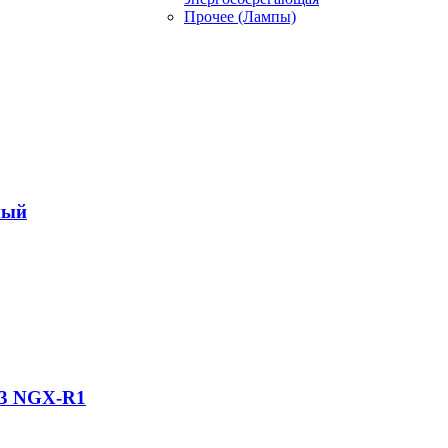
Прочее (Лампы)
ный
83 NGX-R1