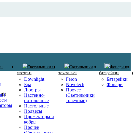
и
Светильники и
Светильники
Фонари и
люстры
точечные
батарейки
Downlight
Feron
Батарейки
и
Бра
Novotech
Фонари
Люстры
Прочее
ний
ли)
Настенно-
(Светильники
есы
потолочные
точечные)
ляторы
Настольные
Подвесы
Прожекторы и
кобры
Прочее
(Светильники