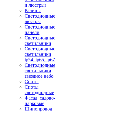
и люстры)
Ралины
Светодиодные
люстры
Светодиодные
панели
Светодиодные
светильники
Светодиодные
светильники
ip54, ip65, ip67
Светодиодные
светильники
звездное небо
Споты
Споты
светодиодные
Фасад, садово-
парковые
Шинопровод