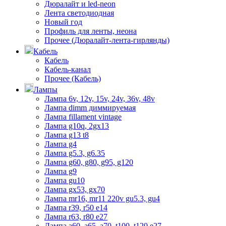
Дюралайт и led-neon
Лента светодиодная
Новый год
Профиль для ленты, неона
Прочее (Дюралайт-лента-гирлянды)
Кабель
Кабель
Кабель-канал
Прочее (Кабель)
Лампы
Лампа 6v, 12v, 15v, 24v, 36v, 48v
Лампа dimm диммируемая
Лампа fillament vintage
Лампа g10q, 2gx13
Лампа g13 t8
Лампа g4
Лампа g5.3, g6.35
Лампа g60, g80, g95, g120
Лампа g9
Лампа gu10
Лампа gx53, gx70
Лампа mr16, mr11 220v gu5.3, gu4
Лампа r39, r50 е14
Лампа r63, r80 е27
Лампа а60, а65, а70, t100, t120 е27