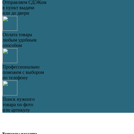
Отправляем СДЭКом
в пункт выдачи
или до двери
Оплата товара
любым удобным
способом
Профессионально
поможем с выбором
по телефону
Поиск нужного
товара по фото
или артикулу
Контакты магазина