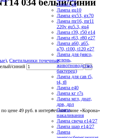
NT14 034 белый/синий
Лампа g9
Лампа gu10
Лампа gx53, gx70
Лампа mr16, mr11
220v gu5.3, gu4
Лампа r39, r50 е14
Лампа r63, r80 е27
Лампа а60, а65,
а70, t100, t120 е27
Лампа для (мясо,
зелень,
ые)
,
Светильники точечные
животноводство,
белый/синий
бактерец)
Лампа для сав t5,
t4, t8
Лампа е40
Лампа кг r7s
Лампа мгл, днат,
дрв, дрл
Лампа
по цене 49 руб. в интернет-магазине «Корона»
накаливания
Лампа свеча е14/27
Лампа шар е14/27
Лампа
энергосберегающая