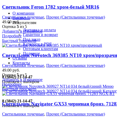
Светильник Feron 1782 хром-белый MR16
О компании
Светильники точечные
,
Прочее (Светильники точечные)
Вакансии
49.00
руб.
Покупателям
Оценка
5
из 5
Доставка и оплата
Добавить в Избранное
Гарантии и возврат
Подробнее
Под заказ
Быстрый просмотр
Каталоги в PDF
Оптовым клиентам
Полезное
Светильник Novotech 369385 NT10 хром/прозрач
Отзывы
Контакты
Светильники точечные
,
Прочее (Светильники точечные)
49.00
руб.
Оценка
5
из 5
8 (3842) 21-14-47
Добавить в Избранное
Поможем с выбором
Подробнее
Меню
Быстрый просмотр
Каталог
8 (3842) 21-14-47
Светильник Navigator GX53 черненая бронз. 712
Поможем с выбором
Светильники точечные
,
Прочее (Светильники точечные)