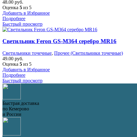
48.00
руб.
Оценка
5
из 5
Добавить в Избранное
Подробнее
Быстрый просмотр
Светильник Feron GS-M364 серебро MR16
Светильники точечные
,
Прочее (Светильники точечные)
49.00
руб.
Оценка
5
из 5
Добавить в Избранное
Подробнее
Быстрый просмотр
Быстрая доставка
по Кемерово
и России