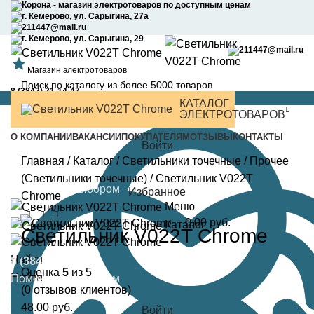
0
0
Корона - магазин электротоваров по доступным ценам
г. Кемерово, ул. Сарыгина, 27а
211447@mail.ru
г. Кемерово, ул. Сарыгина, 29
211447@mail.ru
Магазин электротоваров
8 (3842) 21-14-47
КАТАЛОГ
Найти
ЭЛЕКТРОТОВАРОВ
О КОМПАНИИ
ВАКАНСИИ
ПОКУПАТЕЛЯМ
ОТЗЫВЫ
КОНТАКТЫ
Войти
Главная
/
Каталог
/
Светильники точечные
/
Прочее
8 (3842) 21-14-47
(Светильники точечные)
/
Светильник V022T
Поможем с выбором
Избранное
Chrome
Меню
0.00
руб.
Каталог
Светильник V022T Chrome
Найти
8 (3842) 21-14-47
Оценка
5
из 5
Найти
Поможем с выбором
(
0
отзывов клиентов)
48.00
руб.
Войти