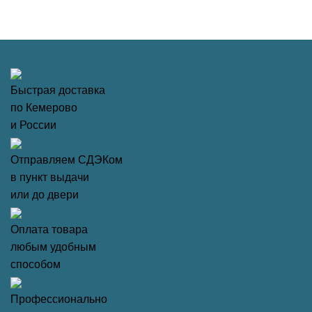
Быстрая доставка
по Кемерово
и России
Отправляем СДЭКом
в пункт выдачи
или до двери
Оплата товара
любым удобным
способом
Профессионально