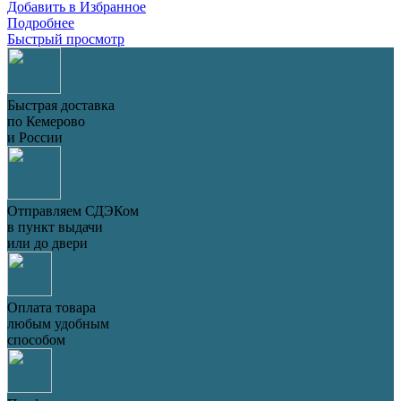
Добавить в Избранное
Подробнее
Быстрый просмотр
Быстрая доставка
по Кемерово
и России
Отправляем СДЭКом
в пункт выдачи
или до двери
Оплата товара
любым удобным
способом