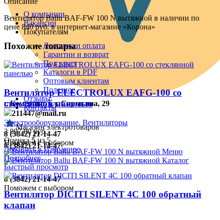
Описание
О компании
Вентилятор Ballu BAF-FW 100 N вытяжной в наличии по
Вакансии
цене 840 руб. в интернет-магазине «Корона»
Покупателям
Похожие товары
Доставка и оплата
Гарантии и возврат
Под заказ
Каталоги в PDF
Оптовым клиентам
Полезное
Вентилятор ELECTROLUX EAFG-100 со
Отзывы
стеклянной панелью
г. Кемерово, ул. Сарыгина, 29
Контакты
211447@mail.ru
Электрооборудование
,
Вентиляторы
Магазин электротоваров
3 897.00
руб.
8 (3842) 21-14-47
Оценка
5
из 5
Поможем с выбором
8 (3842) 21-14-47
Добавить в Избранное
Меню
Подробнее
Каталог
Быстрый просмотр
8 (3842) 21-14-47
Поможем с выбором
Вентилятор DICITI SILENT 4C 100 обратный
клапан