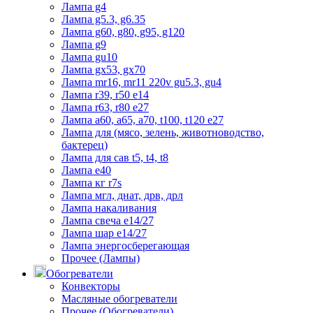
Лампа g4
Лампа g5.3, g6.35
Лампа g60, g80, g95, g120
Лампа g9
Лампа gu10
Лампа gx53, gx70
Лампа mr16, mr11 220v gu5.3, gu4
Лампа r39, r50 е14
Лампа r63, r80 е27
Лампа а60, а65, а70, t100, t120 е27
Лампа для (мясо, зелень, животноводство,
бактерец)
Лампа для сав t5, t4, t8
Лампа е40
Лампа кг r7s
Лампа мгл, днат, дрв, дрл
Лампа накаливания
Лампа свеча е14/27
Лампа шар е14/27
Лампа энергосберегающая
Прочее (Лампы)
Обогреватели
Конвекторы
Масляные обогреватели
Прочее (Обогреватели)