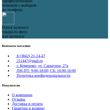
Профессионально
поможем с выбором
по телефону
Поиск нужного
товара по фото
или артикулу
Контакты магазина
8 (3842) 21-14-47
211447@mail.ru
г. Кемерово, ул. Сарыгина, 27а
ПН-ПТ: 9:00-18:00; СБ: 10:00-16:00
Политика конфиденциальности
Покупателю
О компании
Отзывы
Доставка и оплата
Гарантии и возврат