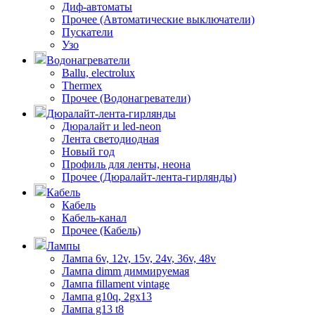
Диф-автоматы
Прочее (Автоматические выключатели)
Пускатели
Узо
Водонагреватели
Ballu, electrolux
Thermex
Прочее (Водонагреватели)
Дюралайт-лента-гирлянды
Дюралайт и led-neon
Лента светодиодная
Новый год
Профиль для ленты, неона
Прочее (Дюралайт-лента-гирлянды)
Кабель
Кабель
Кабель-канал
Прочее (Кабель)
Лампы
Лампа 6v, 12v, 15v, 24v, 36v, 48v
Лампа dimm диммируемая
Лампа fillament vintage
Лампа g10q, 2gx13
Лампа g13 t8